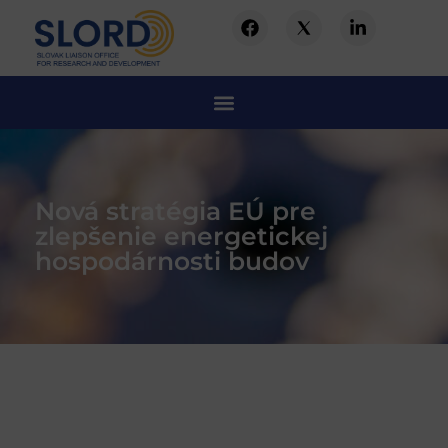
Nová stratégia EÚ pre
zlepšenie energetickej
hospodárnosti budov