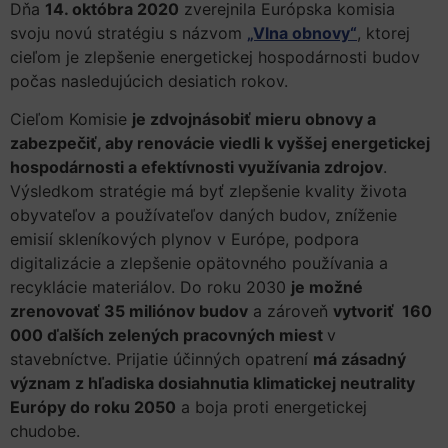
Dňa
14. októbra 2020
zverejnila Európska komisia
svoju novú stratégiu s názvom
„Vlna obnovy“
, ktorej
cieľom je zlepšenie energetickej hospodárnosti budov
počas nasledujúcich desiatich rokov.
Cieľom Komisie
je zdvojnásobiť mieru obnovy a
zabezpečiť, aby renovácie viedli k vyššej energetickej
hospodárnosti a efektívnosti využívania zdrojov
.
Výsledkom stratégie má byť zlepšenie kvality života
obyvateľov a používateľov daných budov, zníženie
emisií skleníkových plynov v Európe, podpora
digitalizácie a zlepšenie opätovného používania a
recyklácie materiálov. Do roku 2030
je možné
zrenovovať 35 miliónov budov
a zároveň
vytvoriť 160
000 ďalších zelených pracovných miest
v
stavebníctve. Prijatie účinných opatrení
má zásadný
význam z hľadiska dosiahnutia klimatickej neutrality
Európy do roku 2050
a boja proti energetickej
chudobe.