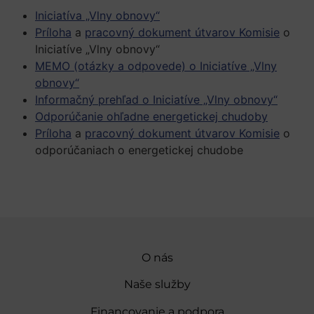
Iniciatíva „Vlny obnovy“
Príloha
a
pracovný dokument útvarov Komisie
o
Iniciatíve „Vlny obnovy“
MEMO (otázky a odpovede) o Iniciatíve „Vlny
obnovy“
Informačný prehľad o Iniciatíve „Vlny obnovy“
Odporúčanie ohľadne energetickej chudoby
Príloha
a
pracovný dokument útvarov Komisie
o
odporúčaniach o energetickej chudobe
O nás
Naše služby
Financovanie a podpora