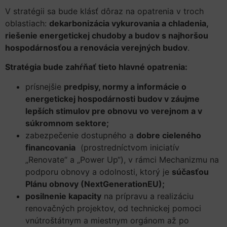
V stratégii sa bude klásť dôraz na opatrenia v troch
oblastiach:
dekarbonizácia vykurovania a chladenia,
riešenie energetickej chudoby a budov s najhoršou
hospodárnosťou a renovácia verejných budov
.
Stratégia bude zahŕňať tieto hlavné opatrenia:
prísnejšie
predpisy, normy a informácie o
energetickej hospodárnosti budov v záujme
lepších stimulov pre obnovu vo verejnom a v
súkromnom sektore;
zabezpečenie dostupného a
dobre cieleného
financovania
(prostredníctvom iniciatív
„Renovate“ a „Power Up“), v rámci Mechanizmu na
podporu obnovy a odolnosti, ktorý je
súčasťou
Plánu obnovy (NextGenerationEU);
posilnenie kapacity
na prípravu a realizáciu
renovačných projektov, od technickej pomoci
vnútroštátnym a miestnym orgánom až po