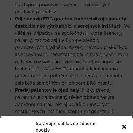
startupov, priamym využitím a ojedinelými
predajmi patentov.
Príjemcovia ERC grantov komercializujú patenty
častejšie ako výskumníci z verejných inštitúcií
. Vo
väčšine prípadov sa spoločnosti, ktoré licencujú
patenty, nachádzajú v Európe alebo v
pridružených krajinách. Avšak, hlavnou prekážkou
licencovania je nedostatok záujemcov, často kvôli
potrebe rozsiahleho overenia životaschopnosti
technológie. Až v 68 % prípadov licencovania
patentov bola spoločnosť založená alebo spolu
založená samotným príjemcom ERC grantu.
Predaj patentov je ojedinelý
: Nízky predaj
patentov je zapríčinený nielen obmedzeným
dopytom na trhu, ale aj politikou mnohých
hostiteľských inštitúcií, ktoré uprednostňujú
licencovanie pred predajom.
Spravujte súhlas so súbormi
Nevyužité patenty:
V porovnaní s ostatnými
cookie
výskumníkmi majú príjemcovia ERC grantov vyšší