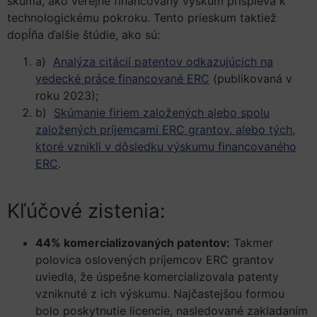
skúma, ako verejne financovaný výskum prispieva k
technologickému pokroku. Tento prieskum taktiež
dopĺňa ďalšie štúdie, ako sú:
a)
Analýza citácií patentov odkazujúcich na
vedecké práce financované ERC
(publikovaná v
roku 2023);
b)
Skúmanie firiem založených alebo spolu
založených príjemcami ERC grantov, alebo tých,
ktoré vznikli v dôsledku výskumu financovaného
ERC
.
Kľúčové zistenia:
44% komercializovaných patentov:
Takmer
polovica oslovených príjemcov ERC grantov
uviedla, že úspešne komercializovala patenty
vzniknuté z ich výskumu. Najčastejšou formou
bolo poskytnutie licencie, nasledované zakladaním