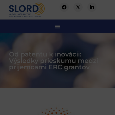
Od patentu k inovácii:
Výsledky prieskumu medzi
príjemcami ERC grantov