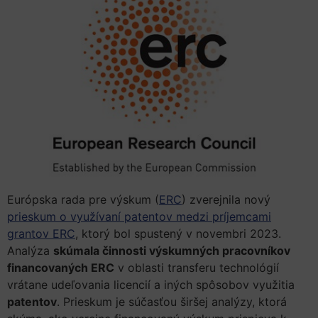
Európska rada pre výskum (
ERC
) zverejnila nový
prieskum o využívaní patentov medzi príjemcami
grantov ERC
, ktorý bol spustený v novembri 2023.
Analýza
skúmala činnosti výskumných pracovníkov
financovaných ERC
v oblasti transferu technológií
vrátane udeľovania licencií a iných spôsobov využitia
patentov
. Prieskum je súčasťou širšej analýzy, ktorá