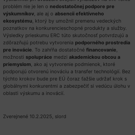
problém nie je len o
nedostatočnej podpore pre
výskumníkov
, ale aj o
absencii efektívneho
ekosystému
, ktorý by umožnil premenu vedeckých
poznatkov na konkurencieschopné produkty a služby.
Výsledky prieskumu ERC túto skutočnosť potvrdzujú a
zdôrazňujú potrebu vytvorenia
podporného prostredia
pre inovácie
. To zahŕňa dostatočné
financovanie
,
možnosti
spolupráce
medzi
akademickou obcou a
priemyslom
, ako aj vytvorenie podmienok, ktoré
podporujú otvorenú inováciu a transfer technológií. Bez
týchto krokov bude pre EÚ čoraz ťažšie udržať krok s
globálnymi konkurentmi a zabezpečiť si vedúcu úlohu v
oblasti výskumu a inovácií.
Zverejnené 10.2.2025, slord