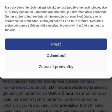
podiel nevyužitých patentov. To môže odrážať
Na poskytovanie tých najlepších skúseností používame technológie, ako
ranú fázu výskumu, ktorý si často vyžaduje
sú súbory cookie na ukladanie a/alebo prístup k informáciám o zariadení.
Súhlas s týmito technológiami nám umožní spracovávať údaje, ako je
dodatočný vývoj, aby patenty dosiahli komerčnú
správanie pri prehliadaní alebo jedinečné ID na tejto stránke. Nesúhlas
životaschopnosť. Tieto zistenia zároveň
alebo odvolanie súhlasu môže nepriaznivo ovplyvniť určité vlastnosti a
vyvolávajú obavy, či univerzity nekladú príliš veľký
funkcie.
dôraz na patenty ako na zdroj príjmov, čo môže
obmedziť širšie spoločenské benefity otvorených
Prijať
inovácií.
Odmietnuť
Inovačná priepasť v Európe: čo brzdí
Zobraziť predvoľby
európskych vedcov?
Ako uvádza nedávno zverejnená správa
Kompas
konkurencieschopnosti
,
EÚ
má
porovnateľný podiel
na
globálnych patentoch s
USA
a
Čínou
. Napriek tomu sa
však iba tretine týchto patentov podarí komerčne
využiť, čo jasne poukazuje na
prekážky
, ktorým čelia
výskumníci pri uvádzaní svojich vynálezov na trh. Tento