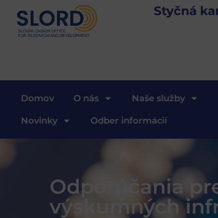
Styčná ka
Domov
O nás
Naše služby
Novinky
Odber informácií
Odporúčania pre
výskumných infr