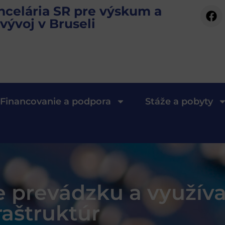
ncelária SR pre výskum a
vývoj v Bruseli
Financovanie a podpora
Stáže a pobyty
 prevádzku a využív
aštruktúr