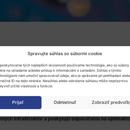
Spravujte súhlas so súbormi cookie
 vedeckým fórom Organizácie pre hospodársku spoluprácu 
ch infraštruktúr.
Publikácia nesie
názov
„Optimizing the 
poskytovanie tých najlepších skúseností používame technológie, ako sú súbory
kie na ukladanie a/alebo prístup k informáciám o zariadení. Súhlas s týmito
hnológiami nám umožní spracovávať údaje, ako je správanie pri prehliadaní aleb
 využívanie výskumných infraštruktúr
, často organizovan
inečné ID na tejto stránke. Nesúhlas alebo odvolanie súhlasu môže nepriaznivo
na výzvy, akými sú obmedzený rozpočet na výskum či zvyšo
lyvniť určité vlastnosti a funkcie.
Prijať
Odmietnuť
Zobraziť predvoľb
odely
. Modely sú jednej strane zamerané na subjekty s r
ektívneho riadenia portfólia výskumných infraštruktúr v 
ých infraštruktúr a poskytujú odporúčania na optimaliz