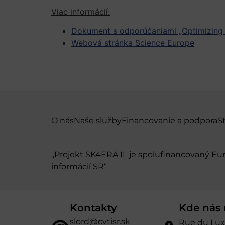
Viac informácií:
Dokument s odporúčaniami „Optimizing th
Webová stránka Science Europe
O nás
Naše služby
Financovanie a podpora
S
„Projekt SK4ERA II je spolufinancovaný E
informácií SR“
Kontakty
Kde nás 
slord@cvtisr.sk
Rue du Lu