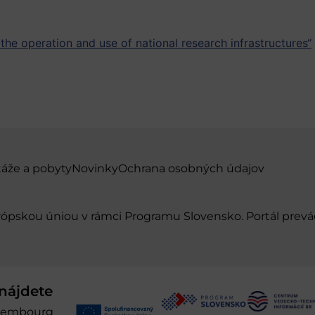
e operation and use of national research infrastructures“
táže a pobyty
Novinky
Ochrana osobných údajov
urópskou úniou v rámci Programu Slovensko. Portál pr
nájdete
xembourg