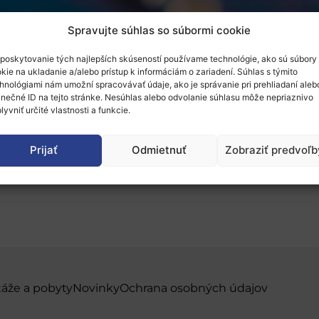
Spravujte súhlas so súbormi cookie
poskytovanie tých najlepších skúseností používame technológie, ako sú súbory
kie na ukladanie a/alebo prístup k informáciám o zariadení. Súhlas s týmito
hnológiami nám umožní spracovávať údaje, ako je správanie pri prehliadaní aleb
inečné ID na tejto stránke. Nesúhlas alebo odvolanie súhlasu môže nepriaznivo
Brokerage Event
je už otvorená. Zaregistrovať sa môžete be
lyvniť určité vlastnosti a funkcie.
r. Program informačného dňa si môžete pozrieť
tu
.
Prijať
Odmietnuť
Zobraziť predvoľb
táže a pobyty
Novinky
Ochrana osobných údajov