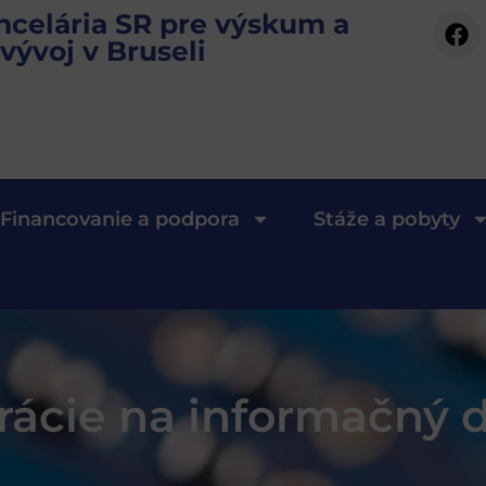
ncelária SR pre výskum a
vývoj v Bruseli
Financovanie a podpora
Stáže a pobyty
trácie na informačný 