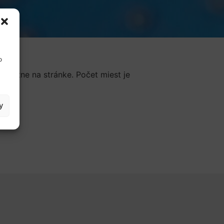
o
zplatne na stránke. Počet miest je
y