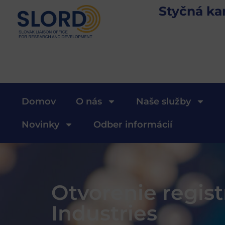
Styčná ka
Domov
O nás
Naše služby
Novinky
Odber informácií
Otvorenie regis
Industries