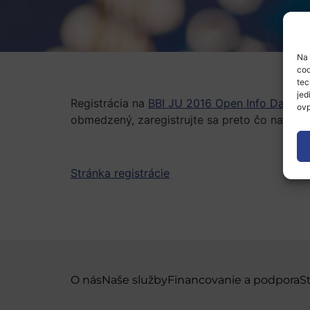
Na 
coo
tec
jed
Registrácia na
BBI JU 2016 Open Info Day & 
ovp
obmedzený, zaregistrujte sa preto čo najskô
Stránka registrácie
O nás
Naše služby
Financovanie a podpora
S