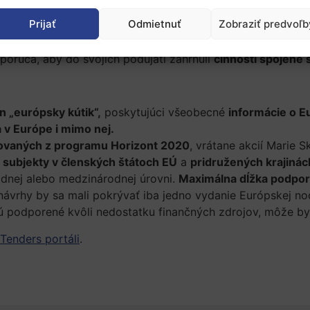
 mali podporovať
európsky rozmer, rodovú rovnosť a inklu
Prijať
Odmietnuť
Zobraziť predvoľb
e je
Európska zelená dohoda
pre EÚ a jej občanov, ktorej 
porúča, aby do svojich podujatí zahrnuli
činnosti spojené 
n „európsky kútik“,
poskytujúci všeobecné
informácie o E
a v Európe i mimo nej.
ovaných z programu Horizont 2020
, vrátane akcií Marie 
 subjekty v členských štátoch EÚ
a
pridružených krajiná
rodnej alebo medzinárodnej úrovni.
Maximálna dĺžka podpor
ávrhy by sa mali pokrývať iba jedno vydanie Európskej no
 podporené kvôli nedostatku finančných zdrojov, môže b
Tenders portáli
.