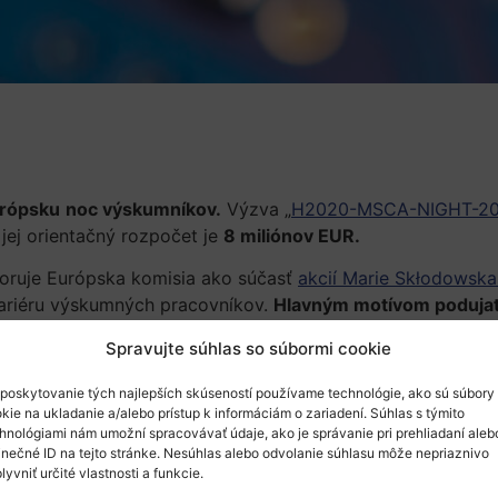
rópsku
noc výskumníkov.
Výzva „
H2020-MSCA-
N
IGHT-20
jej orientačný rozpočet je
8 miliónov EUR.
ruje Európska komisia ako súčasť
akcií Marie Skłodowska
kariéru výskumných pracovníkov.
Hlavným motívom podujati
m interaktívnych prednášok a prezentácií.
Spravujte súhlas so súbormi cookie
rokú verejnosť a snaží sa vzbudiť záujem u ľudí bez ohľa
poskytovanie tých najlepších skúseností používame technológie, ako sú súbory
dentov.
kie na ukladanie a/alebo prístup k informáciám o zariadení. Súhlas s týmito
hnológiami nám umožní spracovávať údaje, ako je správanie pri prehliadaní aleb
 môžu
kombinovať vzdelávacie aspekty so zábavou
, najmä 
inečné ID na tejto stránke. Nesúhlas alebo odvolanie súhlasu môže nepriaznivo
ické experimenty, vedecké šou, simulácie, debaty, hry, sú
lyvniť určité vlastnosti a funkcie.
nštitúciami
s cieľom
podporiť formálne a neformálne prír