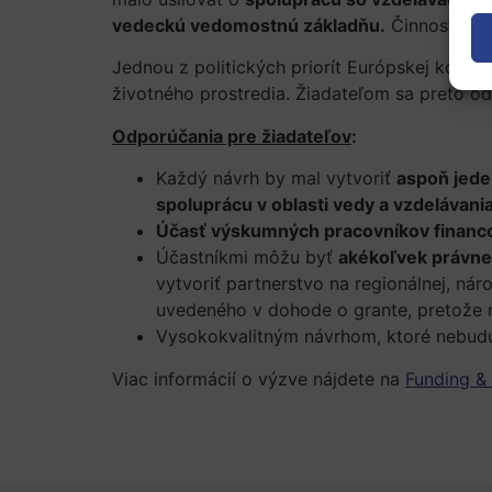
vedeckú vedomostnú základňu.
Činnosti by
Jednou z politických priorít Európskej komisi
životného prostredia. Žiadateľom sa preto od
Odporúčania pre žiadateľov
:
Každý návrh by mal vytvoriť
aspoň jede
spoluprácu v oblasti vedy a vzdelávani
Účasť výskumných pracovníkov financ
Účastníkmi môžu byť
akékoľvek právne
vytvoriť partnerstvo na regionálnej, ná
uvedeného v dohode o grante, pretože n
Vysokokvalitným návrhom, ktoré nebudú
Viac informácií o výzve nájdete na
Funding & 