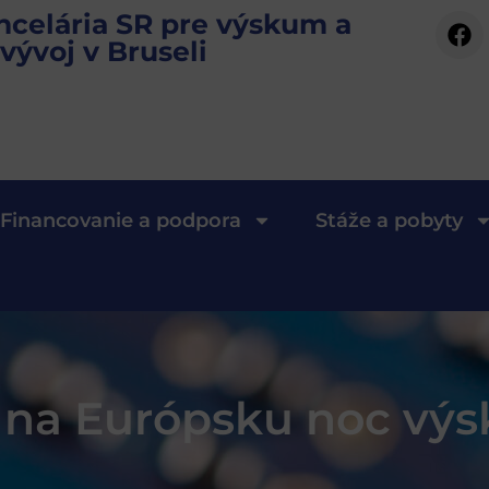
ncelária SR pre výskum a
vývoj v Bruseli
Financovanie a podpora
Stáže a pobyty
 na Európsku noc vý