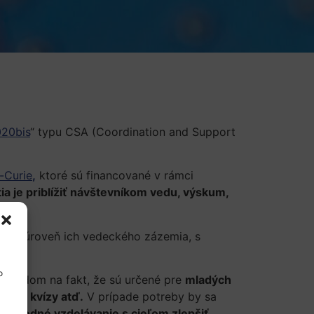
20bis
“ typu CSA (Coordination and Support
-Curie
,
ktoré sú financované v rámci
a je priblížiť návštevníkom vedu, výskum,
du na úroveň ich vedeckého zázemia, s
o
vzhľadom na fakt, že sú určené pre
mladých
ťaže, kvízy atď.
V prípade potreby by sa
odovedné vzdelávanie s cieľom zlepšiť