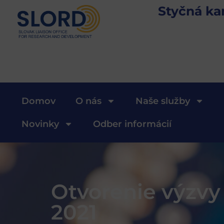
Styčná ka
Domov
O nás
Naše služby
Novinky
Odber informácií
Otvorenie výzvy
2021