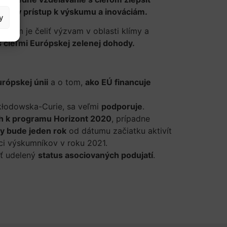
zívny prístup k výskumu a inováciám.
y
cieľom je čeliť výzvam v oblasti klímy a
s cieľmi Európskej zelenej dohody.
urópskej únii
a o tom,
ako EÚ financuje
Skłodowska-Curie, sa veľmi
podporuje
.
ch k programu Horizont 2020
, prípadne
y bude jeden rok
od dátumu začiatku aktivít
ci výskumníkov v roku 2021.
yť udelený
status asociovaných podujatí
.