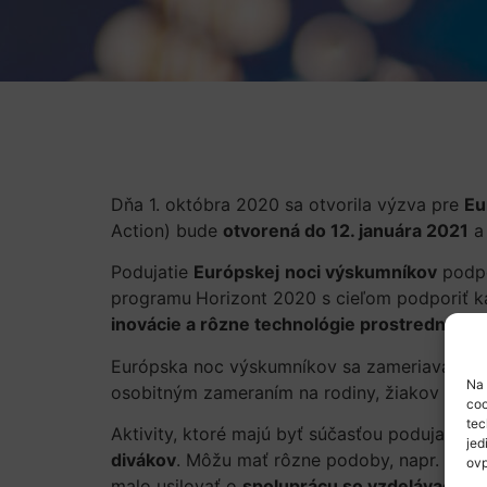
Dňa 1. októbra 2020 sa otvorila výzva pre
Eu
Action) bude
otvorená do 12. januára 2021
a 
Podujatie
Európskej
noci výskumníkov
podpo
programu
Horizont 2020 s cieľom podporiť 
inovácie a rôzne technológie prostredníctvo
Európska noc výskumníkov sa zameriava na ši
Na 
osobitným zameraním na rodiny, žiakov a štu
coo
tec
Aktivity, ktoré majú byť súčasťou podujatia
jed
divákov
. Môžu mať rôzne podoby, napr.
prakt
ovp
malo usilovať o
spoluprácu so vzdelávacími i