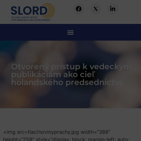
Otvorený prístup k vedeckým
publikáciám ako cieľ
holandského predsedníctva
<img src=tlac/novinyprachy.jpg width=“388″
height=“258″ style=“display: block; margin-left: auto;