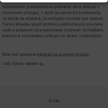
Počas nasledujúcich niekoľko mesiacov bude v rámci
holandského predsedníctva prebiehať séria diskusií o
otvorenom prístupe. V apríli sa uskutoční konferencia,
na ktorej sa očakáva, že európsky komisár pre výskum
Carlos Moedas spustí politickú platformu pre otvorenú
vedu s príkazom na preskúmanie možnosti rýchlejšieho
presunu k otvorenému prístupu zo strany vydavateľov.
Bola tiež spustená
kampaň za otvorený prístup
.
Celý článok nájdete
tu
.
O nás