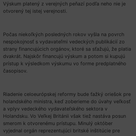
Výskum platený z verejných peňazí podľa neho nie je
otvorený tej istej verejnosti.
Počas niekoľkých posledných rokov vyšla na povrch
nespokojnosť s vydavateľmi vedeckých publikácií zo
strany financujúcich orgánov, ktoré sa sťažujú, že platia
dvakrát. Najskôr financujú výskum a potom si kupujú
prístup k výsledkom výskumu vo forme predplatného
časopisov.
Riadenie celoeurópskej reformy bude ťažký oriešok pre
holandského ministra, keď zoberieme do úvahy veľkosť
a vplyv vedeckého vydavateľského sektora v
Holandsku. Vo Veľkej Británii však tiež nastáva posun
smerom k otvorenému prístupu. Minulý október
vyjednal orgán reprezentujúci britské inštitúcie pre