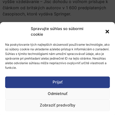
vyššie vzdelávanie – Jisc dohodu o voľnom prístupe k
článkom od britských autorov v 1 600 predplatených
časopisoch, ktoré vydáva Springer.
Spravujte súhlas so súbormi
Podľa Dekkera sú teraz na rade ostatné EÚ krajiny.
cookie
Vyzýva univerzity, aby kolektívne tlačili na vydavateľov
Na poskytovanie tých najlepších skúseností používame technológie, ako
k otvorenému prístupu. Hovorí: „Myslím si, že bude
sú súbory cookie na ukladanie a/alebo prístup k informáciám o zariadení.
efektívnejšie ak spojíme svoje sily a stanovíme pre
Súhlas s týmito technológiami nám umožní spracovávať údaje, ako je
otvorený prístup vysoké štandardy.“ Dodáva však, že
správanie pri prehliadaní alebo jedinečné ID na tejto stránke. Nesúhlas
alebo odvolanie súhlasu môže nepriaznivo ovplyvniť určité vlastnosti a
by bola chyba prejsť na model voľne dostupných
funkcie.
časopisov. To by viedlo ku konkurenčnej nevýhode
Európy.
Prijať
Odmietnuť
Začiatok aktivity
Zobraziť predvoľby