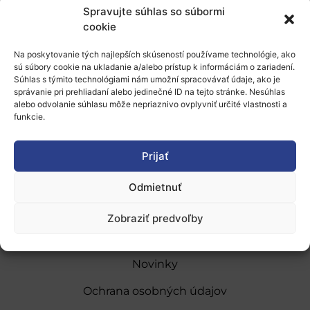
Medzinárodného dňa žien.
Spravujte súhlas so súbormi
cookie
Bližšie informácie o Cene pre ženy inovátorky nájdete
tu
.
Na poskytovanie tých najlepších skúseností používame technológie, ako
sú súbory cookie na ukladanie a/alebo prístup k informáciám o zariadení.
Súhlas s týmito technológiami nám umožní spracovávať údaje, ako je
správanie pri prehliadaní alebo jedinečné ID na tejto stránke. Nesúhlas
alebo odvolanie súhlasu môže nepriaznivo ovplyvniť určité vlastnosti a
funkcie.
Prijať
O nás
Naše služby
Odmietnuť
Financovanie a podpora
Zobraziť predvoľby
Stáže a pobyty
Novinky
Ochrana osobných údajov