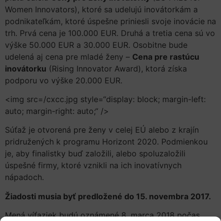
Women Innovators), ktoré sa udelujú inovátorkám a
podnikateľkám, ktoré úspešne priniesli svoje inovácie na
trh. Prvá cena je 100.000 EUR. Druhá a tretia cena sú vo
výške 50.000 EUR a 30.000 EUR. Osobitne bude
udelená aj cena pre mladé ženy –
Cena pre rastúcu
inovátorku
(Rising Innovator Award), ktorá získa
podporu vo výške 20.000 EUR.
<img src=/cxcc.jpg style=“display: block; margin-left:
auto; margin-right: auto;“ />
Súťaž je otvorená pre ženy v celej EÚ alebo z krajín
pridružených k programu Horizont 2020. Podmienkou
je, aby finalistky buď založili, alebo spoluzaložili
úspešné firmy, ktoré vznikli na ich inovatívnych
nápadoch.
Žiadosti musia byť predložené do 15. novembra 2017.
Mená víťaziek budú oznámené 8. marca 2018 počas