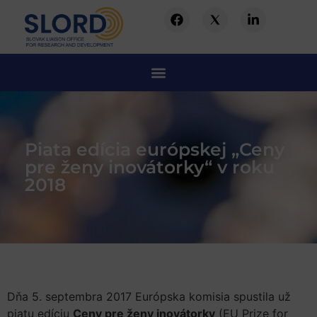
Piata edícia európskej „Ceny
pre ženy inovátorky“ v roku
2018
Dňa 5. septembra 2017 Európska komisia spustila už
piatu edíciu
Ceny pre ženy inovátorky
(EU Prize for