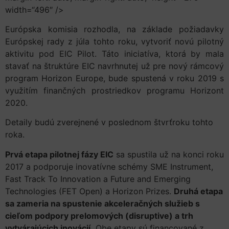
width=“496″ />
Európska komisia rozhodla, na základe požiadavky
Európskej rady z júla tohto roku, vytvoriť novú pilotný
aktivitu pod EIC Pilot. Táto iniciatíva, ktorá by mala
stavať na štruktúre EIC navrhnutej už pre nový rámcový
program Horizon Europe, bude spustená v roku 2019 s
využitím finančných prostriedkov programu Horizont
2020.
Detaily budú zverejnené v poslednom štvrťroku tohto
roka.
Prvá etapa pilotnej fázy EIC
sa spustila už na konci roku
2017 a podporuje inovatívne schémy SME Instrument,
Fast Track To Innovation a Future and Emerging
Technologies (FET Open) a Horizon Prizes.
Druhá etapa
sa zameria na spustenie akceleračných služieb s
cieľom podpory prelomových (disruptive) a trh
vytvárajúcich inovácií.
Obe etapy sú financované z