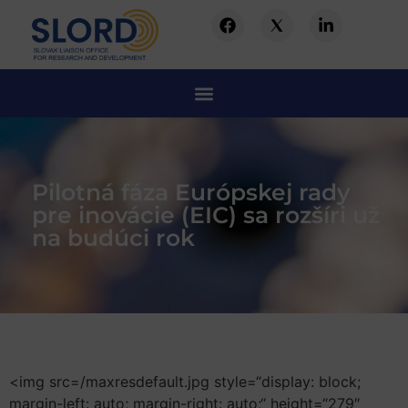
Pilotná fáza Európskej rady
pre inovácie (EIC) sa rozšíri už
na budúci rok
<img src=/maxresdefault.jpg style=“display: block;
margin-left: auto; margin-right: auto;“ height=“279″