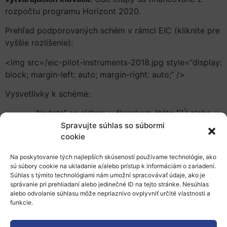
rozpočtu programu Horizont 2020.
Prehľad podporovaných schém v rámci EIC (kliknite pre
vyššie rozlíšenie):
<img src=/eic-pilot-instruments-2018.jpg style=“display:
block; margin-left: auto; margin-right: auto;“ />
Vysvetlivky k schéme:
žiadateľ so sídlom v členskom štáte EÚ alebo v
krajine pridruženej k programu Horizont 2020
Spravujte súhlas so súbormi
cookie
zapojenie priemyslu: a) buď pridelenie najmenej
60% rozpočtu priemyselným účastníkom v
Na poskytovanie tých najlepších skúseností používame technológie, ako
konzorciu, alebo b) minimálne 50% účastníkov
sú súbory cookie na ukladanie a/alebo prístup k informáciám o zariadení.
musí byť z priemyslu
Súhlas s týmito technológiami nám umožní spracovávať údaje, ako je
správanie pri prehliadaní alebo jedinečné ID na tejto stránke. Nesúhlas
konzorcium FET-Open musí vždy zahŕňať aspoň
alebo odvolanie súhlasu môže nepriaznivo ovplyvniť určité vlastnosti a
3 účastníkov z 3 rôznych členských štátov EÚ
funkcie.
alebo pridružených krajín. Okrem týchto troch
partnerov môže byť zaradená do konzorcia ďalšia