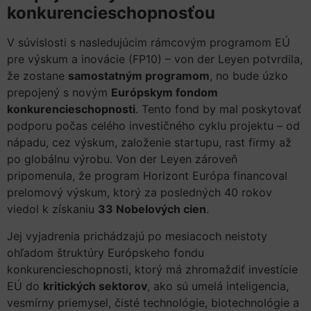
konkurencieschopnosťou
V súvislosti s nasledujúcim rámcovým programom EÚ
pre výskum a inovácie (FP10) – von der Leyen potvrdila,
že zostane
samostatným programom
, no bude úzko
prepojený s novým
Európskym fondom
konkurencieschopnosti
. Tento fond by mal poskytovať
podporu počas celého investičného cyklu projektu – od
nápadu, cez výskum, založenie startupu, rast firmy až
po globálnu výrobu. Von der Leyen zároveň
pripomenula, že program Horizont Európa financoval
prelomový výskum, ktorý za posledných 40 rokov
viedol k získaniu
33 Nobelových cien
.
Jej vyjadrenia prichádzajú po mesiacoch neistoty
ohľadom štruktúry Európskeho fondu
konkurencieschopnosti, ktorý má zhromaždiť investície
EÚ do
kritických sektorov
, ako sú umelá inteligencia,
vesmírny priemysel, čisté technológie, biotechnológie a