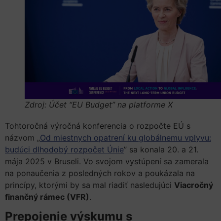
Zdroj: Účet “EU Budget” na platforme X
Tohtoročná výročná konferencia o rozpočte EÚ s
názvom „
Od miestnych opatrení ku globálnemu vplyvu:
budúci dlhodobý rozpočet Únie
” sa konala 20. a 21.
mája 2025 v Bruseli. Vo svojom vystúpení sa zamerala
na ponaučenia z posledných rokov a poukázala na
princípy, ktorými by sa mal riadiť nasledujúci
Viacročný
finančný rámec (VFR)
.
Prepojenie výskumu s