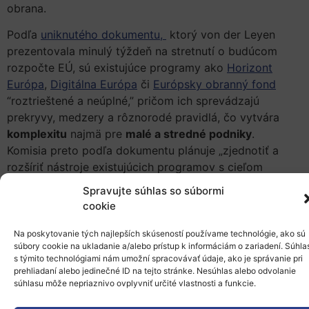
obrana.
Podľa
uniknutého dokumentu,
ktorý von der Leyen
prezentovala minulý týždeň na stretnutí o budúcom
rozpočte EÚ, sú existujúce programy ako
Horizont
Európa
,
Digitálna Európa
či
Európsky obranný fond
“roztrieštené a neúplné,” pričom ich sprevádzajú
prekryvy, medzery a rôznorodé pravidlá, čo vytvára
komplexitu
najmä pre
malé a stredné podniky
.
Komisia preto podľa dokumentu plánuje „zjednotiť a
rozšíriť nástroje existujúcich programov s cieľom
vytvoriť skutočný Európsky fond
Spravujte súhlas so súbormi
konkurencieschopnosti,” ktorý bude fungovať podľa
cookie
jednotného súboru pravidiel
. Podľa von der Leyen
existuje príliš veľa nástrojov v rámci európskeho
Na poskytovanie tých najlepších skúseností používame technológie, ako sú
súbory cookie na ukladanie a/alebo prístup k informáciám o zariadení. Súhla
financovania, ktoré nie sú dostatočne využívané na
s týmito technológiami nám umožní spracovávať údaje, ako je správanie pri
európskej, národnej a regionálnej úrovni a preto je
prehliadaní alebo jedinečné ID na tejto stránke. Nesúhlas alebo odvolanie
potrebné klásť väčší dôraz na koherenciu európskeho
súhlasu môže nepriaznivo ovplyvniť určité vlastnosti a funkcie.
financovania v súlade s prioritami EÚ.