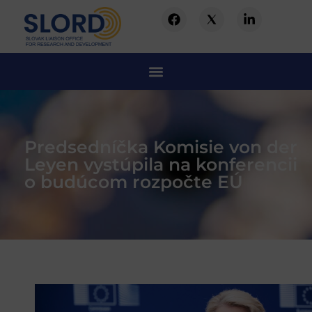
Predsedníčka Komisie von der
Leyen vystúpila na konferencii
o budúcom rozpočte EÚ