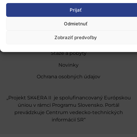
Prijať
O nás
Odmietnuť
Naše služby
Zobraziť predvoľby
Financovanie a podpora
Stáže a pobyty
Novinky
Ochrana osobných údajov
„Projekt SK4ERA II je spolufinancovaný Európskou
úniou v rámci Programu Slovensko. Portál
prevádzkuje Centrum vedecko-technických
informácií SR“