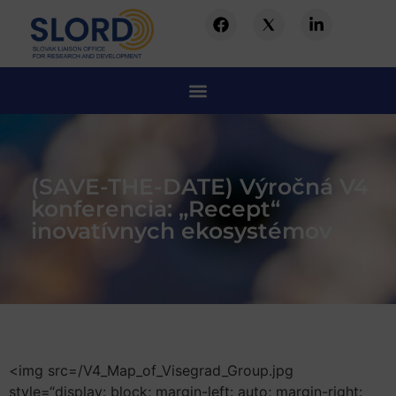
(SAVE-THE-DATE) Výročná V4
konferencia: „Recept“
inovatívnych ekosystémov
<img src=/V4_Map_of_Visegrad_Group.jpg
style=“display: block; margin-left: auto; margin-right: