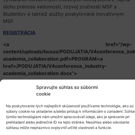
úlohu prenosu vedomostí, rozvoj zručností MSP a
študentov a taktiež služby poskytované inovatívnym
MSP.
REGISTRÁCIA
<a href="/wp-
content/uploads/buxus/PODUJATIA/V4conference_ind
academia_collaboration.pdf>PROGRAM<a
href=/PODUJATIA/V4conference_industry-
academia_collaboration.docx“>
Miesto
: Stále zastúpenie Maďarska pri EÚ v Bruseli, Rue
Spravujte súhlas so súbormi
de Tréves 92-98, 1040 Brusel
cookie
Dátum:
6. jún 2018
Čas:
8:30 – 13:00
Na poskytovanie tých najlepších skúseností používame technológie, ako sú
súbory cookie na ukladanie a/alebo prístup k informáciám o zariadení. Súhla
týmito technológiami nám umožní spracovávať údaje, ako je správanie pri
prehliadaní alebo jedinečné ID na tejto stránke. Nesúhlas alebo odvolanie
súhlasu môže nepriaznivo ovplyvniť určité vlastnosti a funkcie.