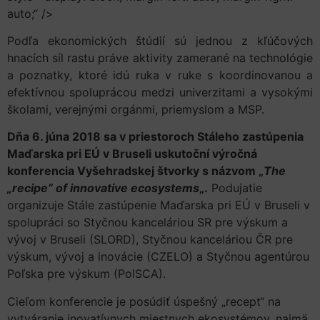
auto;“ />
Podľa ekonomických štúdií sú jednou z kľúčových
hnacích síl rastu práve aktivity zamerané na technológie
a poznatky, ktoré idú ruka v ruke s koordinovanou a
efektívnou spoluprácou medzi univerzitami a vysokými
školami, verejnými orgánmi, priemyslom a MSP.
Dňa 6. júna 2018 sa v priestoroch Stáleho zastúpenia
Maďarska pri EÚ v Bruseli uskutoční výročná
konferencia Vyšehradskej štvorky s názvom „
The
„recipe” of innovative ecosystems
„.
Podujatie
organizuje Stále zastúpenie Maďarska pri EÚ v Bruseli v
spolupráci so Styčnou kanceláriou SR pre výskum a
vývoj v Bruseli (SLORD), Styčnou kanceláriou ČR pre
výskum, vývoj a inovácie (CZELO) a Styčnou agentúrou
Poľska pre výskum (PolSCA).
Cieľom konferencie je posúdiť úspešný „recept“ na
vytváranie inovatívnych miestnych ekosystémov, najmä