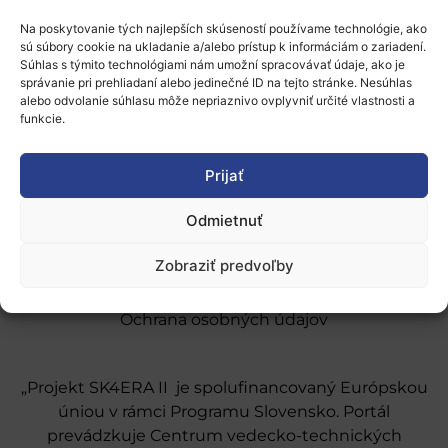
Na poskytovanie tých najlepších skúseností používame technológie, ako
sú súbory cookie na ukladanie a/alebo prístup k informáciám o zariadení.
Súhlas s týmito technológiami nám umožní spracovávať údaje, ako je
správanie pri prehliadaní alebo jedinečné ID na tejto stránke. Nesúhlas
alebo odvolanie súhlasu môže nepriaznivo ovplyvniť určité vlastnosti a
funkcie.
O nás
Naše služby
Prijať
Financovanie a podpora
Odmietnuť
Stáže a pobyty
Zobraziť predvoľby
Novinky
Ochrana osobných údajov
„Projekt SK4ERA II je spolufinancovaný Európskou
úniou v rámci Programu Slovensko. Portál
prevádzkuje Centrum vedecko-technických