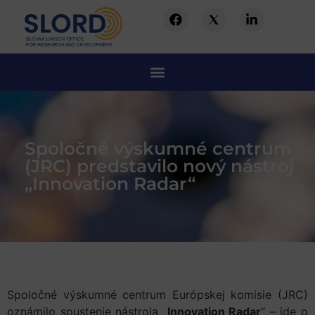
Spoločné výskumné centrum
(JRC) predstavilo nový nástroj
„Innovation Radar“
Spoločné výskumné centrum Európskej komisie (JRC)
oznámilo spustenie nástroja „
Innovation Radar
“ – ide o