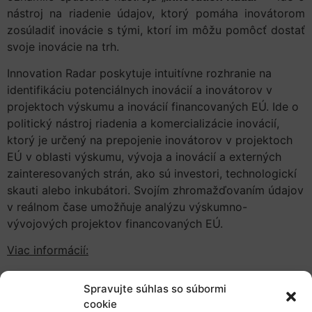
nástroj na riadenie údajov, ktorý pomáha inovátorom
zosúladiť inovácie s tými, ktorí im môžu pomôcť dostať
svoje inovácie na trh.
Innovation Radar poskytuje intuitívne rozhranie na
identifikáciu potenciálnych inovácií a inovátorov v
projektoch výskumu a inovácií financovaných EÚ. Ide o
politický nástroj riadenia a komercializácie inovácií,
ktorý je určený na prepojenie inovátorov v projektoch
EÚ v oblasti výskumu, vývoja a inovácií a externých
zainteresovaných strán, ako sú investori, technologickí
skauti alebo inkubátori. Svojím zhromažďovaním údajov
v reálnom čase umožňuje analýzu výskumno-
vývojových projektov financovaných EÚ.
Viac informácií:
JRC – novinky
Spravujte súhlas so súbormi
Innovation Radar
cookie