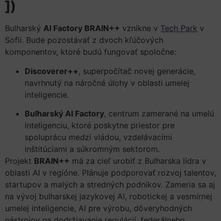
])
Bulharský
AI Factory BRAIN++
vznikne v
Tech Park
v
Sofii. Bude pozostávať z dvoch kľúčových
komponentov, ktoré budú fungovať spoločne:
Discoverer++
, superpočítač novej generácie,
navrhnutý na náročné úlohy v oblasti umelej
inteligencie.
Bulharský AI Factory
, centrum zamerané na umelú
inteligenciu, ktoré poskytne priestor pre
spoluprácu medzi vládou, vzdelávacími
inštitúciami a súkromným sektorom.
Projekt
BRAIN++
má za cieľ urobiť z Bulharska lídra v
oblasti AI v regióne. Plánuje podporovať rozvoj talentov,
startupov a malých a stredných podnikov. Zameria sa aj
na vývoj bulharskej jazykovej AI, robotickej a vesmírnej
umelej inteligencie, AI pre výrobu, dôveryhodných
nástrojov na dodržiavanie regulácií, federálneho