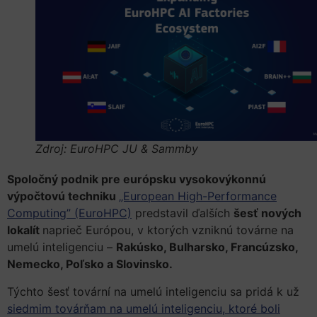
Zdroj: EuroHPC JU & Sammby
Spoločný podnik pre európsku vysokovýkonnú
výpočtovú techniku
„European High-Performance
Computing” (EuroHPC)
predstavil
ďalších
šesť nových
lokalít
naprieč Európou, v ktorých vzniknú továrne na
umelú inteligenciu –
Rakúsko, Bulharsko, Francúzsko,
Nemecko, Poľsko a Slovinsko.
Týchto šesť tovární na umelú inteligenciu sa pridá k
už
siedmim továrňam na umelú inteligenciu, ktoré boli