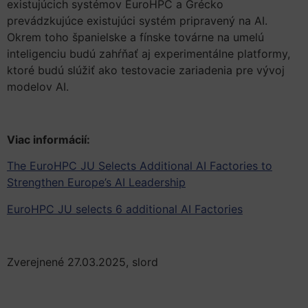
existujúcich systémov EuroHPC a Grécko
prevádzkujúce existujúci systém pripravený na AI.
Okrem toho španielske a fínske továrne na umelú
inteligenciu budú zahŕňať aj experimentálne platformy,
ktoré budú slúžiť ako testovacie zariadenia pre vývoj
modelov AI.
Viac informácií:
The EuroHPC JU Selects Additional AI Factories to
Strengthen Europe’s AI Leadership
EuroHPC JU selects 6 additional AI Factories
Zverejnené 27.03.2025, slord