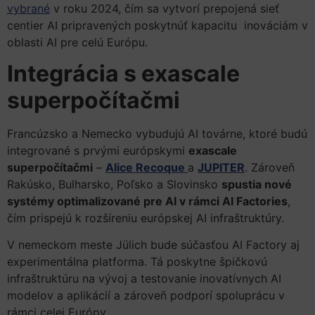
vybrané
v roku 2024, čím sa vytvorí prepojená sieť
centier AI pripravených poskytnúť kapacitu inováciám v
oblasti AI pre celú Európu.
Integrácia s exascale
superpočítačmi
Francúzsko a Nemecko vybudujú AI továrne, ktoré budú
integrované s prvými európskymi
exascale
superpočítačmi
–
Alice Recoque
a
JUPITER
. Zároveň
Rakúsko, Bulharsko, Poľsko a Slovinsko
spustia nové
systémy optimalizované pre AI v rámci AI Factories
,
čím prispejú k rozšíreniu európskej AI infraštruktúry.
V nemeckom meste Jülich bude súčasťou AI Factory aj
experimentálna platforma. Tá poskytne špičkovú
infraštruktúru na vývoj a testovanie inovatívnych AI
modelov a aplikácií a zároveň podporí spoluprácu v
rámci celej Európy.