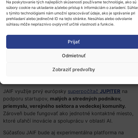
EuroHPC Exascale
, ktorý sa zameriava na podporu
Na poskytovanie tých najlepších skúseností používame technológie, ako sú
kľúčových spoločenských a priemyselných sektorov
súbory cookie na ukladanie a/alebo prístup k informáciám o zariadení. Súhla
s týmito technológiami nám umožní spracovávať údaje, ako je správanie pri
vrátane
obrany, energetiky, letectva, edtech,
prehliadaní alebo jedinečné ID na tejto stránke. Nesúhlas alebo odvolanie
poľnohospodárstva, financií, humanitných vied,
súhlasu môže nepriaznivo ovplyvniť určité vlastnosti a funkcie.
robotiky, zdravotníctva
a mobility
.
Nemecko (JAIF)
Prijať
Odmietnuť
JUPITER AI Factory (JAIF)
bude súčasťou európskeho
inovačného ekosystému umelej inteligencie. Podporí
Zobraziť predvoľby
vývoj AI riešení pomocou európskej HPC infraštruktúry,
pričom sa zameria najmä na rastúce potreby priemyslu.
JAIF využije prvý európsky
superpočítač
JUPITER
na
podporu startupov,
malých a stredných podnikov,
priemyslu, verejného sektora a vedeckej komunity.
Zároveň bude fungovať ako jednotné kontaktné miesto,
ktoré uľahčí inovácie a spoluprácu v oblasti AI.
Súčasťou JAIF bude aj experimentálna platforma na