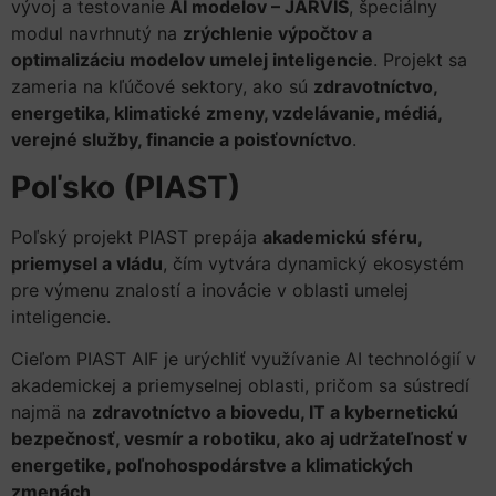
vývoj a testovanie
AI modelov – JARVIS
, špeciálny
modul navrhnutý na
zrýchlenie výpočtov a
optimalizáciu modelov umelej inteligencie
. Projekt sa
zameria na kľúčové sektory, ako sú
zdravotníctvo,
energetika, klimatické zmeny, vzdelávanie, médiá,
verejné služby, financie a poisťovníctvo
.
Poľsko (PIAST)
Poľský projekt PIAST prepája
akademickú sféru,
priemysel a vládu
, čím vytvára dynamický ekosystém
pre výmenu znalostí a inovácie v oblasti umelej
inteligencie.
Cieľom PIAST AIF je urýchliť využívanie AI technológií v
akademickej a priemyselnej oblasti, pričom sa sústredí
najmä na
zdravotníctvo a biovedu, IT a kybernetickú
bezpečnosť, vesmír a robotiku, ako aj udržateľnosť v
energetike, poľnohospodárstve a klimatických
zmenách
.