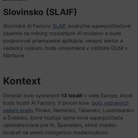
Slovinsko (SLAIF)
Slovinská AI Factory
SLAIF
,
poskytne superpočítačové
zázemie na tréning rozsiahlych AI modelov a bude
podporovať priemyselné aplikácie, verejný sektor a
vedecký výskum. bude umiestnená v inštitúte IZUM v
Maribore.
k
Kontext
Doteraz bolo vybraných
13 lokalít
v celej Európe, ktoré
budú hostiť AI Factory. V prvom kole
bolo vybraných
sedem krajín,
Fínsko, Nemecko, Taliansko, Luxembursko
a Švédsko, ktoré hosťujú úplne nové superpočítače
optimalizované pre AI, Španielsko, ktoré zriadilo
továreň na umelú inteligenciu modernizáciou