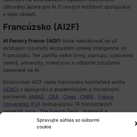
dátového jazera pre AI či nových možností spolupráce
v tejto oblasti.
Francúzsko (AI2F)
AI Factory France (AI2F)
bude nadväzovať na už
existujúci rozvinutý ekosystém umelej inteligencie vo
Francúzsku. Ten zahŕňa veľké firmy, startupy, výskumné
centrá, univerzity, investorov a odborné združenia
zamerané na AI.
Konzorcium AI2F vedie francúzska hostiteľská entita
GENCI
v spolupráci s akademickými a inovačnými
partnermi:
AMIAD
,
CEA
,
Cines
,
CNRS
,
France
Universités (FU)
zastupujúcou 74 francúzskych
univerzít,
Inria
,
The French Tech
,
Station F
a
HubFranceIA
.
Spravujte súhlas so súbormi
cookie
AI2F sa spolieha na
Alice Recoque
,
druhý superpočítač