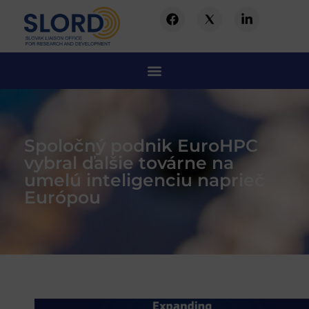
Spoločný podnik EuroHPC
vybral ďalšie továrne na
umelú inteligenciu naprieč
Európou