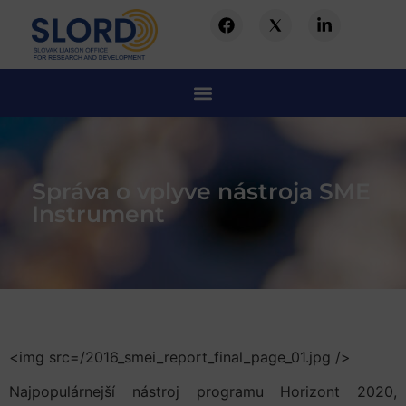
Správa o vplyve nástroja SME
Instrument
<img src=/2016_smei_report_final_page_01.jpg />
Najpopulárnejší nástroj programu Horizont 2020,