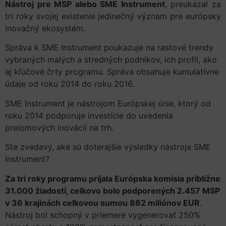
Nástroj pre MSP alebo SME Instrument
, preukázal za
tri roky svojej existenie jedinečný význam pre európsky
inovačný ekosystém.
Správa k SME Instrument poukazuje na rastové trendy
vybraných malých a stredných podnikov, ich profil, ako
aj kľúčové črty programu. Správa obsahuje kumulatívne
údaje od roku 2014 do roku 2016.
SME Instrument je nástrojom Európskej únie, ktorý od
roku 2014 podporuje investície do uvedenia
prelomových inovácií na trh.
Ste zvedavý, aké sú doterajšie výsledky nástroja SME
Instrument?
Za tri roky programu prijala Európska komisia približne
31.000 žiadostí, celkovo bolo podporených 2.457 MSP
v 36 krajinách celkovou sumou 882 miliónov EUR
.
Nástroj bol schopný v priemere vygenerovať 250%