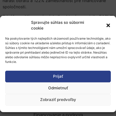
nárast obratu a 122% zamestnanosť pre financované
spoločnosti.
Prinášame Vám prvé výsledky, ktoré zverejnila EASME
Spravujte súhlas so súbormi
(Executive Agency for SMEs).
cookie
Najzaujímavejšie zistenia je možné získať
tu
a celkovú
správu je možné získať
tu.
Na poskytovanie tých najlepších skúseností používame technológie, ako
sú súbory cookie na ukladanie a/alebo prístup k informáciám o zariadení.
Súhlas s týmito technológiami nám umožní spracovávať údaje, ako je
Tu nájdete všetky podporené projekty v rámci nástroja
správanie pri prehliadaní alebo jedinečné ID na tejto stránke. Nesúhlas
SME Instrument
.
alebo odvolanie súhlasu môže nepriaznivo ovplyvniť určité vlastnosti a
funkcie.
Prijať
Odmietnuť
O nás
Zobraziť predvoľby
Naše služby
Financovanie a podpora