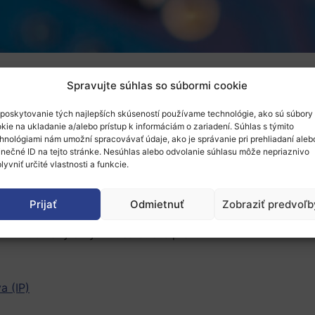
Spravujte súhlas so súbormi cookie
la príručku o právach duševného vlastníctva (IP) v nadvä
poskytovanie tých najlepších skúseností používame technológie, ako sú súbory
je informácie o budúcich právnych predpisoch v oblasti 
kie na ukladanie a/alebo prístup k informáciám o zariadení. Súhlas s týmito
ava sa na ochranné známky a vzory, patenty a autorské prá
hnológiami nám umožní spracovávať údaje, ako je správanie pri prehliadaní aleb
inečné ID na tejto stránke. Nesúhlas alebo odvolanie súhlasu môže nepriaznivo
ované za svetového lídra pri presadzovaní IP. Je členom
lyvniť určité vlastnosti a funkcie.
ina autorských prác v Spojenom kráľovstve (napríklad hudb
chránená po celom svete. Úlohou britskej vlády je zabezpeč
Prijať
Odmietnuť
Zobraziť predvoľb
ráv a tretím stranám maximálnu zrozumiteľnosť a právnu ist
uitu ochrany a vyhnúť sa strate práv.
a (IP)