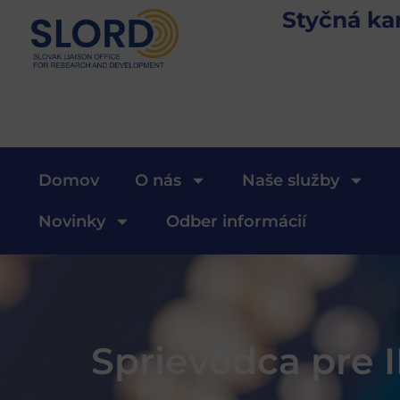
Styčná ka
Domov
O nás
Naše služby
Novinky
Odber informácií
Sprievodca pre I