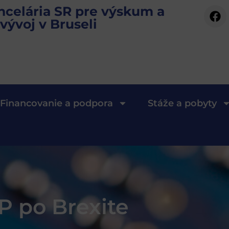
ncelária SR pre výskum a
vývoj v Bruseli
Financovanie a podpora
Stáže a pobyty
P po Brexite