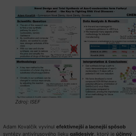
Zdroj: ISEF
Adam Kovalčík vyvinul
efektívnejší a lacnejší spôsob
syntézy antivírusového lieku
galidesivir
, ktorý je
účinný