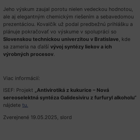
Jeho výskum zaujal porotu nielen vedeckou hodnotou,
ale aj elegantným chemickým riešením a sebavedomou
prezentáciou. Kovalčík už podal predbežnú prihlášku a
plánuje pokračovať vo výskume v spolupráci so
Slovenskou technickou univerzitou v Bratislave
, kde
sa zameria na ďalší
vývoj syntézy liekov a ich
výrobných procesov
.
Viac informácií:
ISEF: Projekt
„Antivirotiká z kukurice – Nová
sereoselektná syntéza Galidesiviru z furfuryl alkoholu“
nájdete
tu.
Zverejnené 19.05.2025, slord