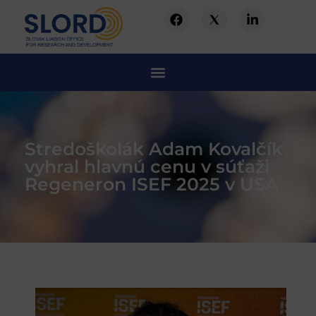
Stredoškolák Adam Kovalčík
vyhral hlavnú cenu v súťaži
Regeneron ISEF 2025 v USA