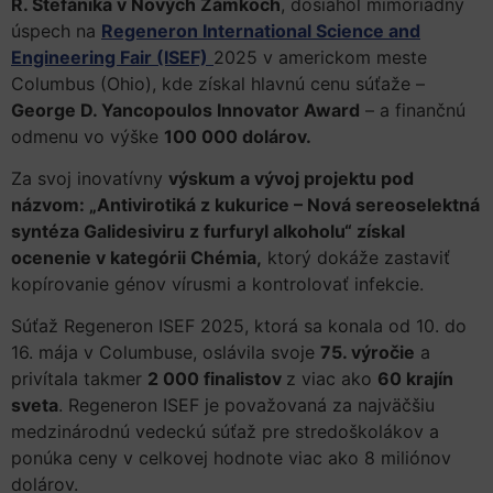
R. Štefánika v Nových Zámkoch
, dosiahol mimoriadny
úspech na
Regeneron International Science and
Engineering Fair (ISEF)
2025 v americkom meste
Columbus (Ohio), kde získal hlavnú cenu súťaže –
George D. Yancopoulos Innovator Award
– a finančnú
odmenu vo výške
100 000 dolárov.
Za svoj inovatívny
výskum
a vývoj projektu pod
názvom: „Antivirotiká z kukurice – Nová sereoselektná
syntéza Galidesiviru z furfuryl alkoholu“ získal
ocenenie v kategórii Chémia,
ktorý dokáže zastaviť
kopírovanie génov vírusmi a kontrolovať infekcie.
Súťaž Regeneron ISEF 2025, ktorá sa konala od 10. do
16. mája v Columbuse, oslávila svoje
75. výročie
a
privítala takmer
2 000 finalistov
z viac ako
60 krajín
sveta
. Regeneron ISEF je považovaná za najväčšiu
medzinárodnú vedeckú súťaž pre stredoškolákov a
ponúka ceny v celkovej hodnote viac ako 8 miliónov
dolárov.