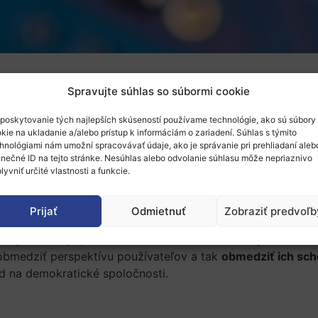
Spravujte súhlas so súbormi cookie
poskytovanie tých najlepších skúseností používame technológie, ako sú súbory
sie
(Joint Research Centre, JRC)
nedávno zverejnilo štúdi
kie na ukladanie a/alebo prístup k informáciám o zariadení. Súhlas s týmito
hnológiami nám umožní spracovávať údaje, ako je správanie pri prehliadaní aleb
ologies on political behaviour and decision-making“.
inečné ID na tejto stránke. Nesúhlas alebo odvolanie súhlasu môže nepriaznivo
lyvniť určité vlastnosti a funkcie.
latforiem na politické správanie ich používateľov
. Podľa 
ré výrazne vplývajú na naše politické názory a správanie.
Prijať
Odmietnuť
Zobraziť predvoľb
oužíva sociálne médiá každý deň alebo takmer každý de
, akým vnímajú politiku. Prostredníctvom sociálnych médií 
bmedziť perspektívu používateľov a tak
obmedziť ich sch
 na demokratické spoločnosti.