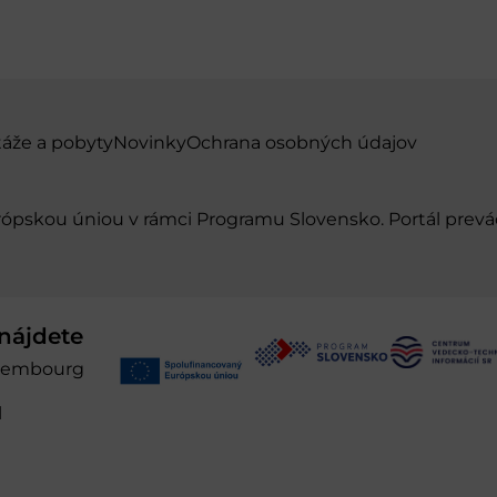
táže a pobyty
Novinky
Ochrana osobných údajov
urópskou úniou v rámci Programu Slovensko. Portál pr
nájdete
xembourg
l