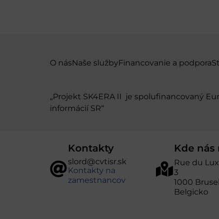
O nás
Naše služby
Financovanie a podpora
S
„Projekt SK4ERA II je spolufinancovaný E
informácií SR“
Kontakty
Kde nás 
slord@cvtisr.sk
Rue du Lu
Kontakty na
3
zamestnancov
1000 Bruse
Belgicko