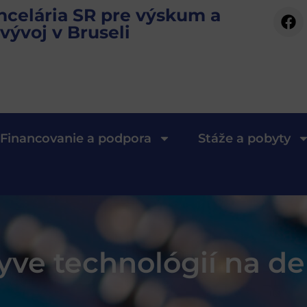
ncelária SR pre výskum a
vývoj v Bruseli
Financovanie a podpora
Stáže a pobyty
lyve technológií na d