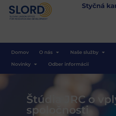
Styčná ka
Domov
O nás
Naše služby
Novinky
Odber informácií
Štúdia JRC o vp
spoločnosti