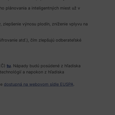
o plánovania a inteligentných miest už v
, zlepšenie výnosu plodín, zníženie vplyvu na
ifrovanie atď.), čím zlepšujú odberateľské
SEČ)
tu
. Nápady budú posúdené z hľadiska
 technológií a napokon z hľadiska
je
dostupná na webovom sídle EUSPA
.