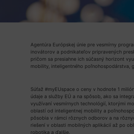
Agentúra Európskej únie pre vesmírny progr
inovátorov a podnikateľov pripravených preskú
pričom sa presiahne ich súčasný horizont využi
mobility, inteligentného poľnohospodárstva, 
Súťaž #myEUspace o ceny v hodnote 1 milióna 
údaje a služby EÚ a na spôsob, ako sa integr
využívaní vesmírnych technológií, ktorými m
oblastí od inteligentnej mobility a poľnohosp
pôsobia v rámci rôznych odborov a na rôznyc
riešení v oblasti mobilných aplikácií až po ob
robotika a ďalšie.