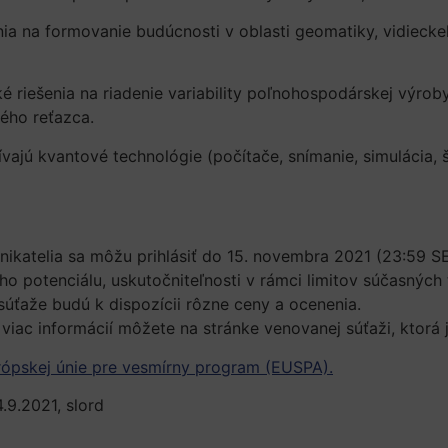
ia na formovanie budúcnosti v oblasti geomatiky, vidieckeh
é riešenia na riadenie variability poľnohospodárskej výroby
vého reťazca.
vajú kvantové technológie (počítače, snímanie, simulácia, š
podnikatelia sa môžu prihlásiť do 15. novembra 2021 (23:59 
o potenciálu, uskutočniteľnosti v rámci limitov súčasných
úťaže budú k dispozícii rôzne ceny a ocenenia.
 viac informácií môžete na stránke venovanej súťaži, ktorá 
ópskej únie pre vesmírny program (EUSPA).
.9.2021, slord