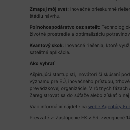
Zmapuj môj svet:
Inovačné prieskumné riešen
štádiu návrhu.
Poľnohospodárstvo cez satelit:
Technologick
životné prostredie a optimalizáciu potravino
Kvantový skok:
Inovačné riešenia, ktoré využí
satelitné aplikácie.
Ako vyhrať
Ašpirujúci startupisti, inovátori či skúsení 
významu pre EÚ, inovačného prístupu, trhovéh
prevádzkovej organizácie. V rôznych fázach s
Zaregistrovať sa do súťaže alebo získať o nej
Viac informácií nájdete na
webe Agentúry Eur
Prevzaté z: Zastúpenie EK v SR, zverejnené 14