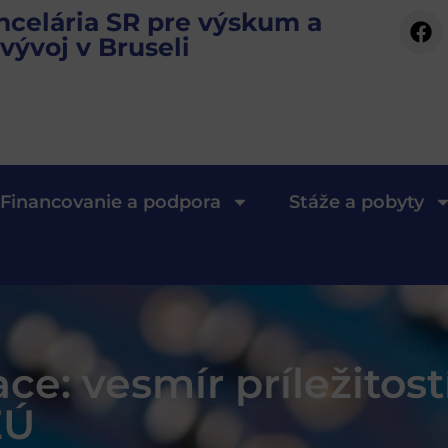
ncelária SR pre výskum a
vývoj v Bruseli
Financovanie a podpora
Stáže a pobyty
: vesmír príležitostí
EÚ