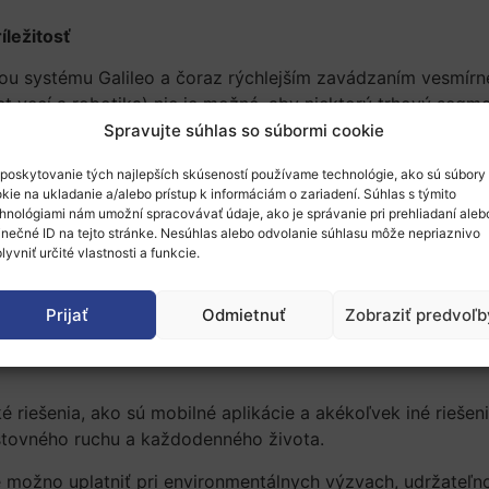
ležitosť
u systému Galileo a čoraz rýchlejším zavádzaním vesmírnej
rnet vecí a robotika) nie je možné, aby niektorý trhový segme
rácie produktov a služieb.
Spravujte súhlas so súbormi cookie
EUspace pozostáva z dvoch na sebe nezávislých a paraleln
poskytovanie tých najlepších skúseností používame technológie, ako sú súbory
pu/úspechu u zákazníka – sa zameriava na rozvinutie teo
kie na ukladanie a/alebo prístup k informáciám o zariadení. Súhlas s týmito
ypu k produktu/vstupu na trh – sa zameriava na rozvinuti
hnológiami nám umožní spracovávať údaje, ako je správanie pri prehliadaní aleb
inečné ID na tejto stránke. Nesúhlas alebo odvolanie súhlasu môže nepriaznivo
lyvniť určité vlastnosti a funkcie.
u využitím a integráciou satelitných údajov a služieb EÚ vi
Prijať
Odmietnuť
Zobraziť predvoľb
oblasti mobility vo všetkých druhoch dopravy s cieľom zlepš
é riešenia, ako sú mobilné aplikácie a akékoľvek iné riešeni
cestovného ruchu a každodenného života.
é možno uplatniť pri environmentálnych výzvach, udržateľ