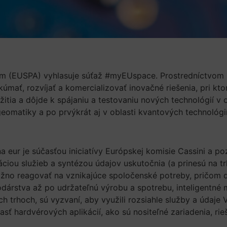
am (EUSPA) vyhlasuje súťaž #myEUspace. Prostredníctvom 
mať, rozvíjať a komercializovať inovačné riešenia, pri ktor
tia a dôjde k spájaniu a testovaniu nových technológií v ob
geomatiky a po prvýkrát aj v oblasti kvantových technológií
eur je súčasťou iniciatívy Európskej komisie Cassini a poz
áciou služieb a syntézou údajov uskutočnia (a prinesú na 
ožno reagovať na vznikajúce spoločenské potreby, pričom 
odárstva až po udržateľnú výrobu a spotrebu, inteligentné me
h trhoch, sú vyzvaní, aby využili rozsiahle služby a údaj
lasť hardvérových aplikácií, ako sú nositeľné zariadenia, rie