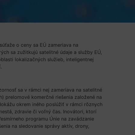
súťaže o ceny sa EÚ zameriava na
ých sa zužitkujú satelitné údaje a služby EÚ,
lasti lokalizačných služieb, inteligentnej
.
ornosť sa v rámci nej zameriava na satelitné
trh) prelomové komerčné riešenia založené na
dokážu okrem iného poslúžiť v rámci rôznych
stá, zdravie či voľný čas. Inovátori, ktorí
e Vesmírneho programu Únie na zavádzanie
šenia na sledovanie správy aktív, drony,