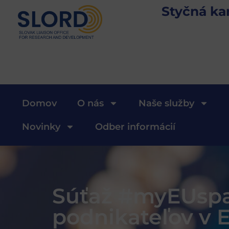
Styčná ka
Domov
O nás
Naše služby
Novinky
Odber informácií
Súťaž #myEUspace
podnikateľov v 