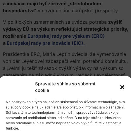
a inovácie majú byť zároveň „stredobodom
hospodárstva“
v novom pláne európskej prosperity.
V politických usmerneniach sa uvádza potreba
zvýšiť
výdavky EÚ na výskum reflektujúci strategické priority,
rozšírenie
Európskej rady pre výskum (ERC)
a
Európskej rady pre inovácie (EIC).
Prezidentka ERC, Maria Leptin uviedla, že vymenovanie
von der Leyenovej zabezpečí veľmi potrebnú kontinuitu,
a „veľmi ju teší“ záväzok zvýšiť výdavky na výskum so
zameraním na základný výskum, vedeckú excelentnosť
a prevratné inovácie a rozšíriť ERC.
Spravujte súhlas so súbormi
cookie
Von der Leyen chce tiež vytvoriť
nové verejno-
súkromné partnerstvá
, navrhnúť nový
európsky zákon
Na poskytovanie tých najlepších skúseností používame technológie, ako
o biotechnológiách
ako súčasť širšej stratégie pre vedy
sú súbory cookie na ukladanie a/alebo prístup k informáciám o zariadení.
Súhlas s týmito technológiami nám umožní spracovávať údaje, ako je
o živej prírode
a posilniť univerzitné aliancie
, ktorých
správanie pri prehliadaní alebo jedinečné ID na tejto stránke. Nesúhlas
cieľom je prehĺbiť cezhraničné väzby medzi inštitúciami.
alebo odvolanie súhlasu môže nepriaznivo ovplyvniť určité vlastnosti a
funkcie.