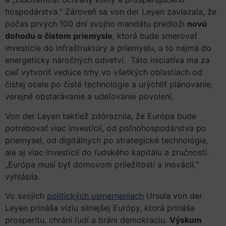
hospodárstva.“ Zároveň sa von der Leyen zaviazala, že
počas prvých 100 dní svojho mandátu predloží
novú
dohodu o čistom priemysle
, ktorá bude smerovať
investície do infraštruktúry a priemyslu, a to najmä do
energeticky náročných odvetví. Táto iniciatíva ma za
cieľ vytvoriť vedúce trhy vo všetkých oblastiach od
čistej ocele po čisté technológie a urýchliť plánovanie,
verejné obstarávanie a udeľovanie povolení.
Von der Leyen taktiež zdôraznila, že Európa bude
potrebovať viac investícií, od poľnohospodárstva po
priemysel, od digitálnych po strategické technológie,
ale aj viac investícií do ľudského kapitálu a zručností.
„Európa musí byť domovom príležitostí a inovácií,“
vyhlásila.
Vo svojich
politických usmerneniach
Ursula von der
Leyen prináša víziu silnejšej Európy, ktorá prináša
prosperitu, chráni ľudí a bráni demokraciu.
Výskum