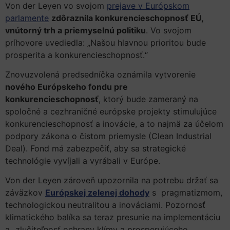
Von der Leyen vo svojom
prejave v Európskom
parlamente
zdôraznila konkurencieschopnosť EÚ,
vnútorný trh a priemyselnú politiku
. Vo svojom
príhovore uvediedla: „Našou hlavnou prioritou bude
prosperita a konkurencieschopnosť.“
Znovuzvolená predsedníčka oznámila vytvorenie
nového Európskeho fondu pre
konkurencieschopnosť
, ktorý bude zameraný na
spoločné a cezhraničné európske projekty stimulujúce
konkurencieschopnosť a inovácie, a to najmä za účelom
podpory zákona o čistom priemysle (Clean Industrial
Deal). Fond má zabezpečiť, aby sa strategické
technológie vyvíjali a vyrábali v Európe.
Von der Leyen zároveň upozornila na potrebu držať sa
záväzkov
Európskej zelenej dohody
s pragmatizmom,
technologickou neutralitou a inováciami. Pozornosť
klimatického balíka sa teraz presunie na implementáciu
a „zlučiteľnosť ochrany klímy a prosperujúceho