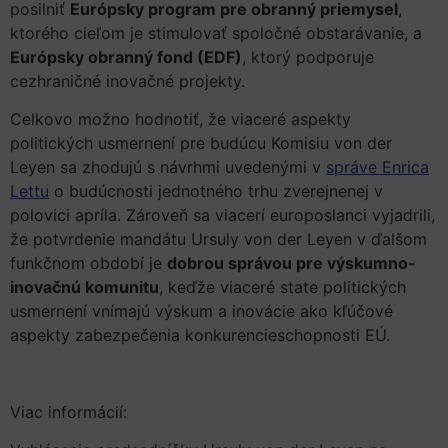
posilniť
Európsky program pre obranný priemysel
,
ktorého cieľom je stimulovať spoločné obstarávanie, a
Európsky obranný fond (EDF)
, ktorý podporuje
cezhraničné inovačné projekty.
Celkovo možno hodnotiť, že viaceré aspekty
politických usmernení pre budúcu Komisiu von der
Leyen sa zhodujú s návrhmi uvedenými v
správe Enrica
Lettu
o budúcnosti jednotného trhu zverejnenej v
polovici apríla. Zároveň sa viacerí europoslanci vyjadrili,
že potvrdenie mandátu Ursuly von der Leyen v ďalšom
funkčnom období je
dobrou správou pre výskumno-
inovačnú komunitu
, keďže viaceré state politických
usmernení vnímajú výskum a inovácie ako kľúčové
aspekty zabezpečenia konkurencieschopnosti EÚ.
Viac informácií: