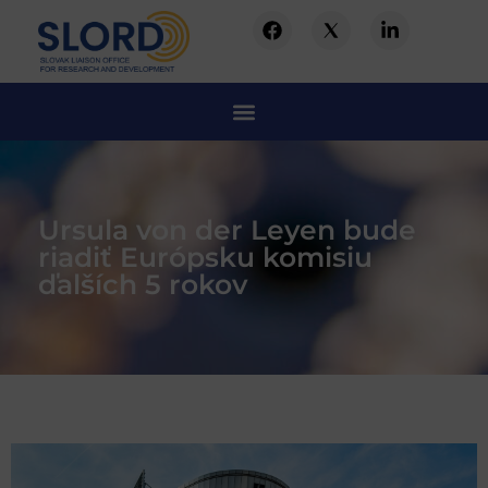
Ursula von der Leyen bude
riadiť Európsku komisiu
ďalších 5 rokov