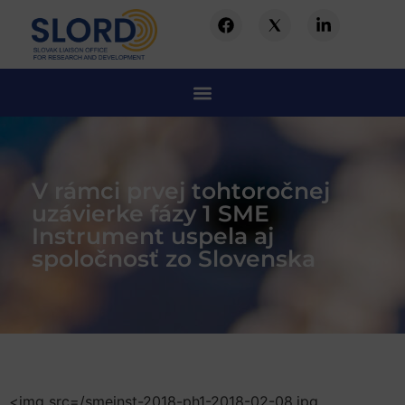
V rámci prvej tohtoročnej
uzávierke fázy 1 SME
Instrument uspela aj
spoločnosť zo Slovenska
<img src=/smeinst-2018-ph1-2018-02-08.jpg