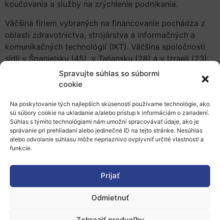
koučovania a služby na zrýchlenie podnikania.
Väčšina firiem vybraných na financovanie pochádza z
oblasti zdravotníctva, strojárstva a informačných a
komunikačných technológií (IKT). Väčšina spoločností
sídli v Španielsku (45), v Taliansku (28) a v Izraeli (23).
Spravujte súhlas so súbormi
Z 13 formálne správne doručených slovenských návrhov
cookie
uspela firma
Velaworks
z Nitry s projektom s názvom:
“
Process for the reuse of fly ash derived from waste
Na poskytovanie tých najlepších skúseností používame technológie, ako
thermal treatments as substitution of critical and toxic
sú súbory cookie na ukladanie a/alebo prístup k informáciám o zariadení.
Súhlas s týmito technológiami nám umožní spracovávať údaje, ako je
flame retardants in the plastic manufacturing
„.
správanie pri prehliadaní alebo jedinečné ID na tejto stránke. Nesúhlas
alebo odvolanie súhlasu môže nepriaznivo ovplyvniť určité vlastnosti a
Velaworks je tak už 11. slovenskou firmou, ktorá uspela
funkcie.
v tvrdej konkurencii schémy SME Instrument. Zoznam
všetkých úspešných slovenských firiem nájdete
tu
.
Prijať
Odmietnuť
Zobraziť predvoľby