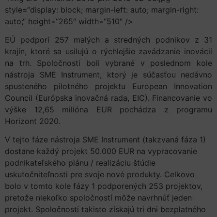
style=“display: block; margin-left: auto; margin-right:
auto;“ height=“265″ width=“510″ />
EÚ podporí 257 malých a stredných podnikov z 31
krajín, ktoré sa usilujú o rýchlejšie zavádzanie inovácií
na trh. Spoločnosti boli vybrané v poslednom kole
nástroja SME Instrument, ktorý je súčasťou nedávno
spusteného pilotného projektu European Innovation
Council (Európska inovačná rada, EIC). Financovanie vo
výške 12,65 milióna EUR pochádza z programu
Horizont 2020.
V tejto fáze nástroja SME Instrument (takzvaná fáza 1)
dostane každý projekt 50.000 EUR na vypracovanie
podnikateľského plánu / realizáciu štúdie
uskutočniteľnosti pre svoje nové produkty. Celkovo
bolo v tomto kole fázy 1 podporených 253 projektov,
pretože niekoľko spoločností môže navrhnúť jeden
projekt. Spoločnosti takisto získajú tri dni bezplatného