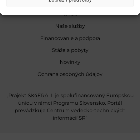
O nás
Naše služby
Financovanie a podpora
Stáže a pobyty
Novinky
Ochrana osobných údajov
„Projekt SK4ERA II je spolufinancovaný Európskou
úniou v rámci Programu Slovensko. Portál
prevádzkuje Centrum vedecko-technických
informácií SR“