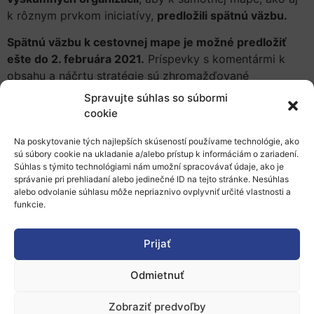
k rôznym prvkom iniciatívy,
predložili spätnú väzbu.
Spätnú väzbu k cestovnej mape je možné predložiť
ešte do 2. februára 2021.
Príspevky s komentármi k
obsahu a náčrtu stratégie sú zhromažďované
prostredníctvom verejnej konzultácie.
Spravujte súhlas so súbormi
cookie
Ďalšie informácie o textilných výrobkoch
a udržateľnosti nájdete na
stránke
Na poskytovanie tých najlepších skúseností používame technológie, ako
Európskej environmentálnej agentúry
.
sú súbory cookie na ukladanie a/alebo prístup k informáciám o zariadení.
Súhlas s týmito technológiami nám umožní spracovávať údaje, ako je
Viac informácií
:
správanie pri prehliadaní alebo jedinečné ID na tejto stránke. Nesúhlas
alebo odvolanie súhlasu môže nepriaznivo ovplyvniť určité vlastnosti a
funkcie.
Verejná konzultácia: Cestovná mapa stratégie EÚ
pre udržateľné textilné výrobky
Prijať
Odmietnuť
Zobraziť predvoľby