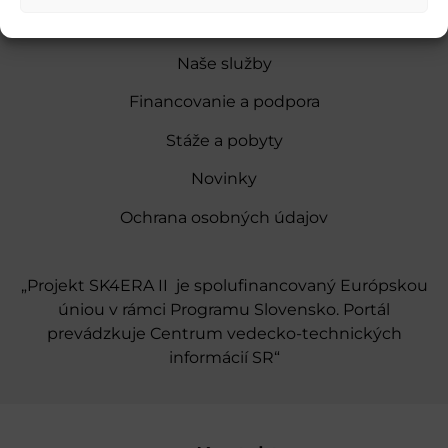
O nás
Naše služby
Financovanie a podpora
Stáže a pobyty
Novinky
Ochrana osobných údajov
„Projekt SK4ERA II je spolufinancovaný Európskou
úniou v rámci Programu Slovensko. Portál
prevádzkuje Centrum vedecko-technických
informácií SR“