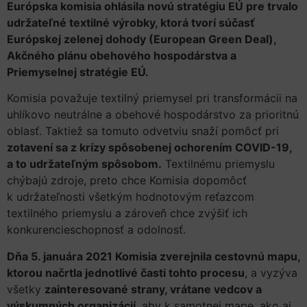
Európska komisia ohlásila novú stratégiu EÚ pre trvalo
udržateľné textilné výrobky, ktorá tvorí súčasť
Európskej zelenej dohody (European Green Deal),
Akčného plánu obehového hospodárstva a
Priemyselnej stratégie EÚ.
Komisia považuje textilný priemysel pri transformácii na
uhlíkovo neutrálne a obehové hospodárstvo za prioritnú
oblasť. Taktiež sa tomuto odvetviu snaží pomôcť pri
zotavení sa z krízy spôsobenej ochorením COVID-19,
a to udržateľným spôsobom.
Textilnému priemyslu
chýbajú zdroje, preto chce Komisia dopomôcť
k udržateľnosti všetkým hodnotovým reťazcom
textilného priemyslu a zároveň chce zvýšiť ich
konkurencieschopnosť a odolnosť.
Dňa 5. januára 2021 Komisia zverejnila cestovnú mapu,
ktorou načrtla jednotlivé časti tohto procesu
, a vyzýva
všetky
zainteresované strany, vrátane vedcov a
výskumných organizácií
, aby k samotnej mape, ako aj