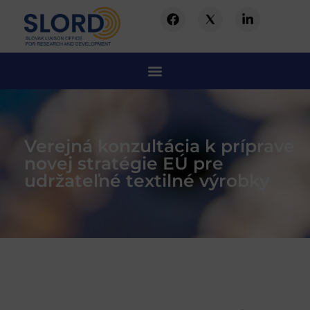
Verejná konzultácia k príprave
novej stratégie EÚ pre
udržateľné textilné výrobky