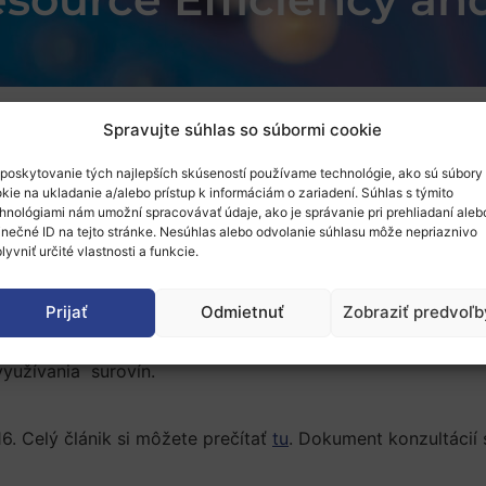
Spravujte súhlas so súbormi cookie
poskytovanie tých najlepších skúseností používame technológie, ako sú súbory
kie na ukladanie a/alebo prístup k informáciám o zariadení. Súhlas s týmito
hnológiami nám umožní spracovávať údaje, ako je správanie pri prehliadaní aleb
inečné ID na tejto stránke. Nesúhlas alebo odvolanie súhlasu môže nepriaznivo
sledný pracovný program H2020 a výzvy na predkladanie pr
lyvniť určité vlastnosti a funkcie.
a sociálno-ekonomické priority prostredníctvom výskumnýc
Prijať
Odmietnuť
Zobraziť predvoľb
ci potreby efektívneho využívania zdrojov a zabránenia vz
 a ekosystémov,
yužívania surovín.
16. Celý článik si môžete prečítať
tu
. Dokument konzultácií