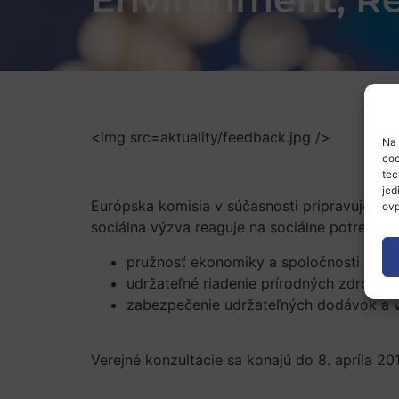
<img src=aktuality/feedback.jpg />
Na 
coo
tec
jed
Európska komisia v súčasnosti pripravuje po
ovp
sociálna výzva reaguje na sociálne potreby 
pružnosť ekonomiky a spoločnosti v rám
udržateľné riadenie prírodných zdrojov
zabezpečenie udržateľných dodávok a v
Verejné konzultácie sa konajú do 8. apríla 20