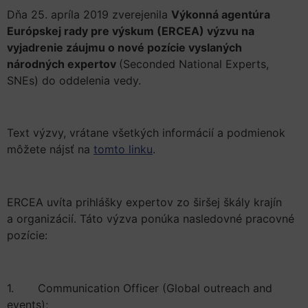
Dňa 25. apríla 2019 zverejenila
Výkonná agentúra
Európskej rady pre výskum (ERCEA) výzvu na
vyjadrenie záujmu o nové pozície vyslaných
národných expertov
(Seconded National Experts,
SNEs) do oddelenia vedy.
Text výzvy, vrátane všetkých informácií a podmienok
môžete nájsť na
tomto linku
.
ERCEA uvíta prihlášky expertov zo širšej škály krajín
a organizácií. Táto výzva ponúka nasledovné pracovné
pozície:
1. Communication Officer (Global outreach and
events);