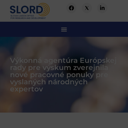
Výkonná agentúra Európskej
rady pre výskum zverejnila
nové pracovné ponuky pre
vyslaných národných
expertov