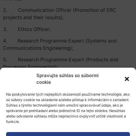
2. Communication Officer (Promotion of ERC
projects and their results);
3. Ethics Officer;
4. Research Programme Expert (Systems and
Communications Engineering);
5. Research Programme Expert (Products and
Processes Engineering);
Spravujte súhlas so súbormi
6. Research Programme Expert (Earth System
cookie
Science);
Na poskytovanie tých najlepších skúseností používame technológie, ako
7. Auditor/Audit Liaison Officer
sú súbory cookie na ukladanie a/alebo prístup k informáciám o zariadení.
Súhlas s týmito technológiami nám umožní spracovávať údaje, ako je
správanie pri prehliadaní alebo jedinečné ID na tejto stránke. Nesúhlas
alebo odvolanie súhlasu môže nepriaznivo ovplyvniť určité vlastnosti a
Prihlášky zo SR musia byť podané prostredníctvom
funkcie.
Stáleho zastúpenia SR pri EÚ do 31. mája 2019, 12:00.