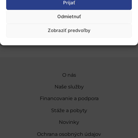
Prijať
Viac informácií
:
Odmietnuť
Internetové stránky ERCEA
Zobraziť predvoľby
O nás
Naše služby
Financovanie a podpora
Stáže a pobyty
Novinky
Ochrana osobných údajov