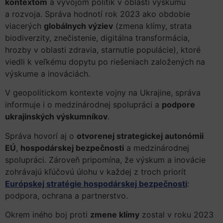
kontextom
a vývojom politík v oblasti výskumu
a rozvoja. Správa hodnotí rok 2023 ako obdobie
viacerých
globálnych výziev
(zmena klímy, strata
biodiverzity, znečistenie, digitálna transformácia,
hrozby v oblasti zdravia, starnutie populácie), ktoré
viedli k veľkému dopytu po riešeniach založených na
výskume a inováciách.
V geopolitickom kontexte vojny na Ukrajine, správa
informuje i o medzinárodnej spolupráci a
podpore
ukrajinských výskumníkov
.
Správa hovorí aj o
otvorenej strategickej autonómii
EÚ
,
hospodárskej bezpečnosti
a medzinárodnej
spolupráci. Zároveň pripomína, že výskum a inovácie
zohrávajú kľúčovú úlohu v každej z troch priorít
Európskej stratégie hospodárskej bezpečnosti
:
podpora, ochrana a partnerstvo.
Okrem iného boj proti
zmene klímy
zostal v roku 2023