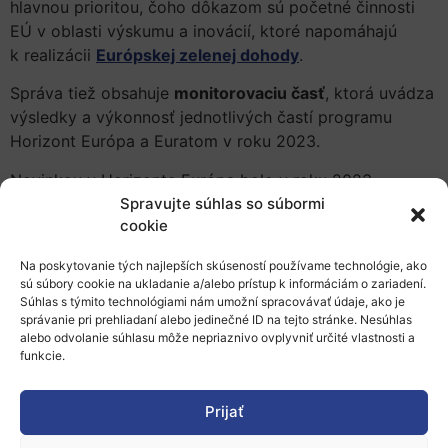
hlavnou prioritou, čoho dôkazom sú početné činnosti
EÚ v oblasti výskumu a inovácií, ktoré napomáhajú
k realizácii
Európskej zelenej dohody
.
Správa tiež obsahuje
monitorovaciu časť
, ktorá uvádza
výsledky a výkonnosť jednotlivých častí programu
Horizont Európa a Euratom v roku 2023.
Novinkou v Horizonte Európa bolo v roku 2023
Spravujte súhlas so súbormi
zavedenie nového kritéria oprávnenosti týkajúceho sa
cookie
plánov rodovej rovnosti
a vytvorenie „
EU Award for
Gender Equality Champions
.“
Na poskytovanie tých najlepších skúseností používame technológie, ako
sú súbory cookie na ukladanie a/alebo prístup k informáciám o zariadení.
O program Horizont Európa bol naďalej veľký záujem,
Súhlas s týmito technológiami nám umožní spracovávať údaje, ako je
pričom v období 2021 – 2023 bolo celkovo
správanie pri prehliadaní alebo jedinečné ID na tejto stránke. Nesúhlas
predložených približne
64 000 oprávnených návrhov
.
alebo odvolanie súhlasu môže nepriaznivo ovplyvniť určité vlastnosti a
funkcie.
Miera úspešnosti návrhov sa zároveň zvýšila na
17,3 %
(z 15,9 % na konci roka 2022 a 11,9 % v rámci programu
Horizont 2020). Na financovanie bolo vybraných viac
Prijať
ako 11 000 návrhov v celkovej výške 32,6 miliárd EUR.