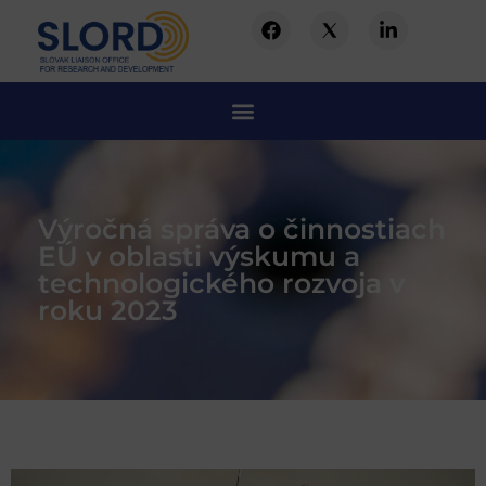
Výročná správa o činnostiach
EÚ v oblasti výskumu a
technologického rozvoja v
roku 2023