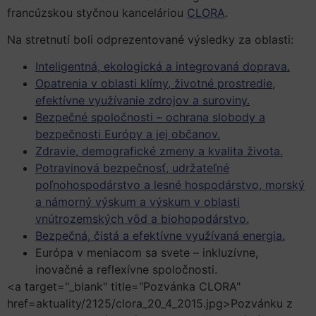
francúzskou styčnou kanceláriou
CLORA
.
Na stretnutí boli odprezentované výsledky za oblasti:
Inteligentná, ekologická a integrovaná doprava.
Opatrenia v oblasti klímy, životné prostredie,
efektívne využívanie zdrojov a suroviny.
Bezpečné spoločnosti – ochrana slobody a
bezpečnosti Európy a jej občanov.
Zdravie, demografické zmeny a kvalita života.
Potravinová bezpečnosť, udržateľné
poľnohospodárstvo a lesné hospodárstvo, morský
a námorný výskum a výskum v oblasti
vnútrozemských vôd a biohopodárstvo.
Bezpečná, čistá a efektívne využívaná energia.
Európa v meniacom sa svete – inkluzívne,
inovačné a reflexívne spoločnosti.
<a target="_blank" title="Pozvánka CLORA"
href=aktuality/2125/clora_20_4_2015.jpg>Pozvánku z