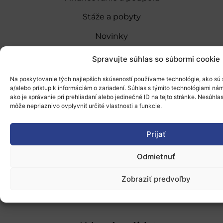
Stáže a pobyty
Novinky
Ochrana osobných údajov
Spravujte súhlas so súbormi cookie
Na poskytovanie tých najlepších skúseností používame technológie, ako sú 
a/alebo prístup k informáciám o zariadení. Súhlas s týmito technológiami n
„Projekt SK4ERA II je spolufinancovaný Európskou
ako je správanie pri prehliadaní alebo jedinečné ID na tejto stránke. Nesúhl
úniou v rámci Programu Slovensko. Portál
môže nepriaznivo ovplyvniť určité vlastnosti a funkcie.
prevádzkuje Centrum vedecko-technických
informácií SR“
Prijať
Odmietnuť
Kontakty
Zobraziť predvoľby
slord@cvtisr.sk
Kontakty na zamestnancov