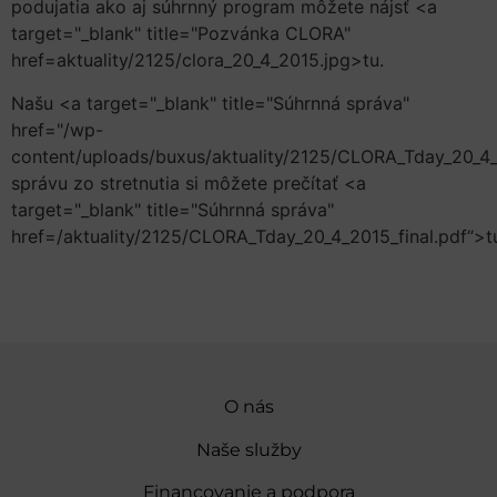
podujatia ako aj súhrnný program môžete nájsť <a
target="_blank" title="Pozvánka CLORA"
href=aktuality/2125/clora_20_4_2015.jpg>tu.
Našu <a target="_blank" title="Súhrnná správa"
href="/wp-
content/uploads/buxus/aktuality/2125/CLORA_Tday_20_4_
správu zo stretnutia si môžete prečítať <a
target="_blank" title="Súhrnná správa"
href=/aktuality/2125/CLORA_Tday_20_4_2015_final.pdf“>t
O nás
Naše služby
Financovanie a podpora