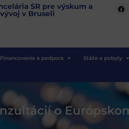
ncelária SR pre výskum a
vývoj v Bruseli
Financovanie a podpora
Stáže a pobyty
onzultácií o Európsko
y