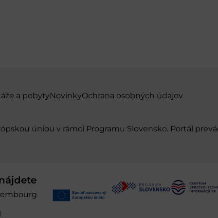
táže a pobyty
Novinky
Ochrana osobných údajov
urópskou úniou v rámci Programu Slovensko. Portál pr
nájdete
xembourg
l