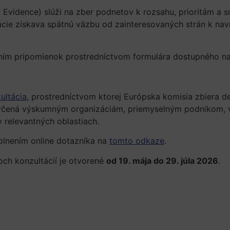
r Evidence) slúži na zber podnetov k rozsahu, prioritám a 
tácie získava spätnú väzbu od zainteresovaných strán k 
laním pripomienok prostredníctvom formulára dostupného n
ultácia
, prostredníctvom ktorej Európska komisia zbiera d
 určená výskumným organizáciám, priemyselným podnikom, 
 relevantných oblastiach.
yplnením online dotazníka na
tomto odkaze
.
och konzultácií je otvorené
od 19. mája do 29. júla 2026
.