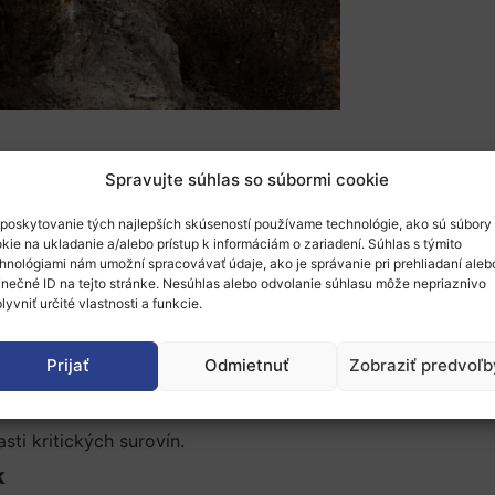
a
verejnú konzultáciu
a
výzvu na predkladanie stanovísk
k 
Spravujte súhlas so súbormi cookie
w Materials Centre
). Cieľom iniciatívy je posilniť prístup 
ansformáciu, ako aj pre sektor obrany a letectva.
poskytovanie tých najlepších skúseností používame technológie, ako sú súbory
kie na ukladanie a/alebo prístup k informáciám o zariadení. Súhlas s týmito
hnológiami nám umožní spracovávať údaje, ako je správanie pri prehliadaní aleb
e konkurencieschopnosť Európskej únie. Európska komisia
inečné ID na tejto stránke. Nesúhlas alebo odvolanie súhlasu môže nepriaznivo
ri zabezpečovaní prístupu k týmto materiálom. V reakcii na
lyvniť určité vlastnosti a funkcie.
oré bude zamerané na:
n,
Prijať
Odmietnuť
Zobraziť predvoľb
sti kritických surovín.
k