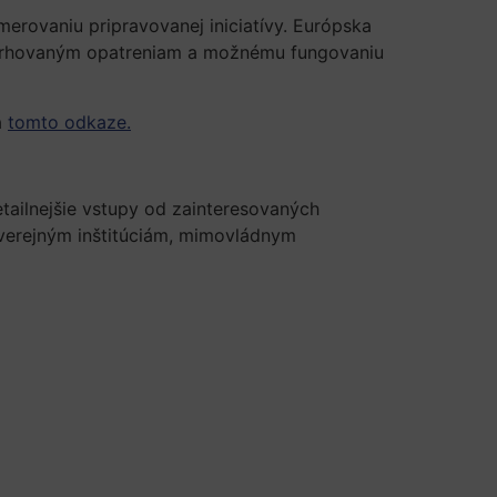
smerovaniu pripravovanej iniciatívy. Európska
navrhovaným opatreniam a možnému fungovaniu
a
tomto odkaze.
etailnejšie vstupy od zainteresovaných
verejným inštitúciám, mimovládnym