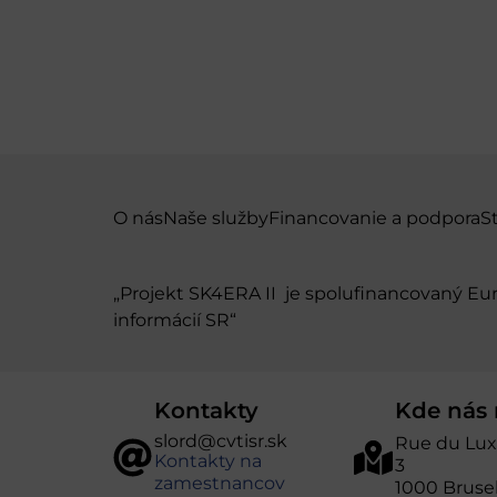
O nás
Naše služby
Financovanie a podpora
S
„Projekt SK4ERA II je spolufinancovaný E
informácií SR“
Kontakty
Kde nás 
slord@cvtisr.sk
Rue du Lu
Kontakty na
3
zamestnancov
1000 Bruse