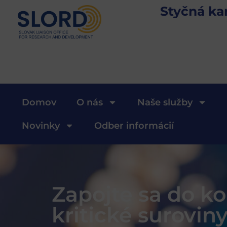
Styčná ka
Domov
O nás
Naše služby
Novinky
Odber informácií
Zapojte sa do k
kritické surovin