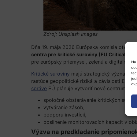
Zdroj: Unsplash Images
Dňa 19. mája 2026 Európska komisia otvoril
centra pre kritické suroviny (EU Critical Ra
pre európsky priemysel, zelenú a digitálnu tr
Na 
coo
tec
Kritické suroviny
majú strategický význam pr
jed
rastúce geopolitické riziká a závislosti EÚ p
ovp
správe
EÚ plánuje vytvoriť nové centrum, kt
spoločné obstarávanie kritických suroví
vytváranie zásob,
podporu investícií,
posilnenie monitorovacích kapacít v obla
Výzva na predkladanie pripomieno