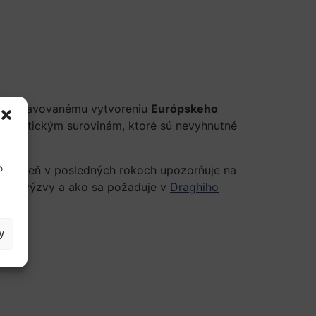
pripravovanému vytvoreniu
Európskeho
EÚ ku kritickým surovinám, ktoré sú nevyhnutné
o
 zároveň v posledných rokoch upozorňuje na
 tieto výzvy a ako sa požaduje v
Draghiho
y