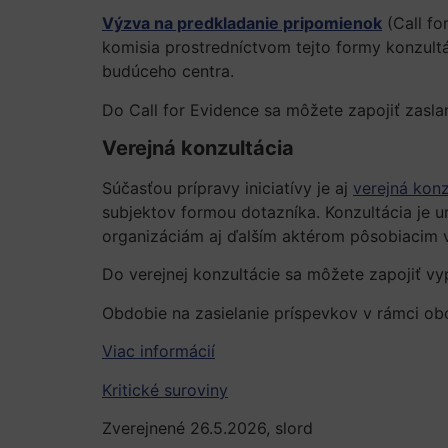
Výzva na predkladanie pripomienok
(Call fo
komisia prostredníctvom tejto formy konzul
budúceho centra.
Do Call for Evidence sa môžete zapojiť zas
Verejná konzultácia
Súčasťou prípravy iniciatívy je aj
verejná konz
subjektov formou dotazníka. Konzultácia je
organizáciám aj ďalším aktérom pôsobiacim v
Do verejnej konzultácie sa môžete zapojiť v
Obdobie na zasielanie príspevkov v rámci ob
Viac informácií
Kritické suroviny
Zverejnené 26.5.2026, slord