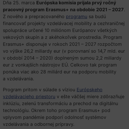
Dňa 25. marca
Európska komisia prijala prvý ročný
pracovný program Erasmus+ na obdobie 2021 – 2027
.
Z nového a prepracovaného
programu
sa budú
financovať projekty vzdelávacej mobility a cezhraničnej
spolupráce určené 10 miliónom Európanov všetkých
vekových skupín a z akéhokoľvek prostredia. Program
Erasmus+ disponuje v rokoch 2021 – 2027 rozpočtom
vo výške 26,2 miliardy eur (v porovnaní so 14,7 mld. eur
v období 2014 – 2020) doplneným sumou 2,2 miliardy
eur z vonkajších nástrojov EÚ. Celkovo tak program
ponúka viac ako 28 miliárd eur na podporu mobility
a vzdelávania.
Program pritom v súlade s víziou
Európskeho
vzdelávacieho priestoru
v ešte väčšej miere zdôrazňuje
inklúziu, zelenú transformáciu a prechod na digitálnu
technológiu. Okrem toho program Erasmus+ pod
vplyvom pandémie podporí odolnosť systémov
vzdelávania a odbornej prípravy.