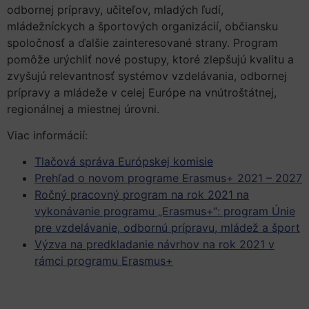
odbornej prípravy, učiteľov, mladých ľudí,
mládežníckych a športových organizácií, občiansku
spoločnosť a ďalšie zainteresované strany. Program
pomôže urýchliť nové postupy, ktoré zlepšujú kvalitu a
zvyšujú relevantnosť systémov vzdelávania, odbornej
prípravy a mládeže v celej Európe na vnútroštátnej,
regionálnej a miestnej úrovni.
Viac informácií:
Tlačová správa Európskej komisie
Prehľad o novom programe Erasmus+ 2021 – 2027
Ročný pracovný program na rok 2021 na
vykonávanie programu „Erasmus+“: program Únie
pre vzdelávanie, odbornú prípravu, mládež a šport
Výzva na predk
l
adanie návrhov na rok 2021 v
rámci programu Erasmus+