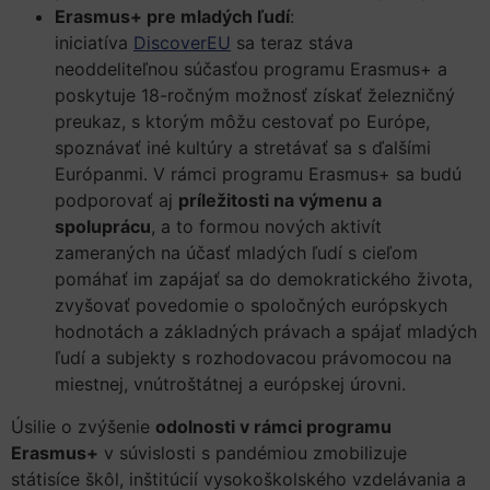
Erasmus+ pre mladých ľudí
:
iniciatíva
DiscoverEU
sa teraz stáva
neoddeliteľnou súčasťou programu Erasmus+ a
poskytuje 18-ročným možnosť získať železničný
preukaz, s ktorým môžu cestovať po Európe,
spoznávať iné kultúry a stretávať sa s ďalšími
Európanmi. V rámci programu Erasmus+ sa budú
podporovať aj
príležitosti na výmenu a
spoluprácu
, a to formou nových aktivít
zameraných na účasť mladých ľudí s cieľom
pomáhať im zapájať sa do demokratického života,
zvyšovať povedomie o spoločných európskych
hodnotách a základných právach a spájať mladých
ľudí a subjekty s rozhodovacou právomocou na
miestnej, vnútroštátnej a európskej úrovni.
Úsilie o zvýšenie
odolnosti v rámci programu
Erasmus+
v súvislosti s pandémiou zmobilizuje
státisíce škôl, inštitúcií vysokoškolského vzdelávania a