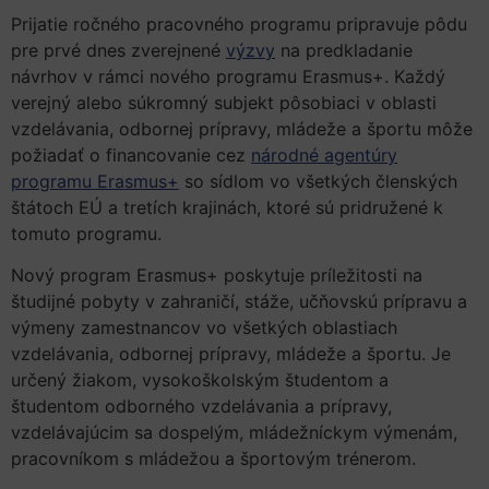
Prijatie ročného pracovného programu pripravuje pôdu
pre prvé dnes zverejnené
výzvy
na predkladanie
návrhov v rámci nového programu Erasmus+. Každý
verejný alebo súkromný subjekt pôsobiaci v oblasti
vzdelávania, odbornej prípravy, mládeže a športu môže
požiadať o financovanie cez
národné agentúry
programu Erasmus+
so sídlom vo všetkých členských
štátoch EÚ a tretích krajinách, ktoré sú pridružené k
tomuto programu.
Nový program Erasmus+ poskytuje príležitosti na
študijné pobyty v zahraničí, stáže, učňovskú prípravu a
výmeny zamestnancov vo všetkých oblastiach
vzdelávania, odbornej prípravy, mládeže a športu. Je
určený žiakom, vysokoškolským študentom a
študentom odborného vzdelávania a prípravy,
vzdelávajúcim sa dospelým, mládežníckym výmenám,
pracovníkom s mládežou a športovým trénerom.