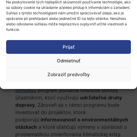
Poskytne kvalitnú
digitálnu odbornú prípravu
a
Na poskytovanie tých najlepších skúseností používame technológie, ako
sú súbory cookie na ukladanie a/alebo prístup k informáciám o zariadení.
výmeny
prostredníctvom platforiem, ako
Súhlas s týmito technológiami nám umožní spracovávať údaje, ako je
sú
eTwinning
,
School Education Gateway
a
správanie pri prehliadaní alebo jedinečné ID na tejto stránke. Nesúhlas
Európsky portál pre mládež, a podporí
stáže v
alebo odvolanie súhlasu môže nepriaznivo ovplyvniť určité vlastnosti a
funkcie.
digitálnom sektore
. Nové digitálne formáty, ako
sú kombinované intenzívne programy, umožnia
striedať krátkodobú fyzickú mobilitu s dištančným
Prijať
vzdelávaním a online tímovou prácou.
Odmietnuť
Zavedením
európskej študentskej karty
sa
vykonávanie programu ešte viac zdigitalizuje a
Zobraziť predvoľby
zjednoduší.
Zelený Erasmus+
: v súlade s
Európskou zelenou
dohodou
program ponúkne finančné stimuly
účastníkom, ktorí využívajú
udržateľné druhy
dopravy
. Zároveň sa v rámci programu bude
investovať do projektov, ktoré
podporujú
informovanosť o environmentálnych
otázkach
a ktoré uľahčujú výmeny v súvislosti s
problematikou zmierňovania klimatickej krízy.