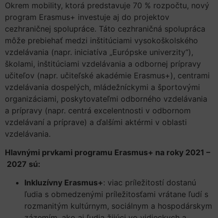
Okrem mobility, ktorá predstavuje 70 % rozpočtu, nový
program Erasmus+ investuje aj do projektov
cezhraničnej spolupráce. Táto cezhraničná spolupráca
môže prebiehať medzi inštitúciami vysokoškolského
vzdelávania (napr. iniciatíva „Európske univerzity“),
školami, inštitúciami vzdelávania a odbornej prípravy
učiteľov (napr. učiteľské akadémie Erasmus+), centrami
vzdelávania dospelých, mládežníckymi a športovými
organizáciami, poskytovateľmi odborného vzdelávania
a prípravy (napr. centrá excelentnosti v odbornom
vzdelávaní a príprave) a ďalšími aktérmi v oblasti
vzdelávania.
Hlavnými prvkami programu Erasmus+ na roky 2021 –
2027 sú:
Inkluzívny Erasmus+
: viac príležitostí dostanú
ľudia s obmedzenými príležitosťami vrátane ľudí s
rozmanitým kultúrnym, sociálnym a hospodárskym
zázemím, ako aj ľudia žijúci vo vidieckych a