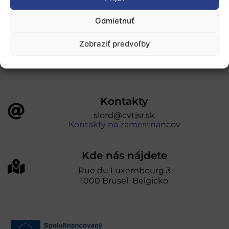
„Projekt SK4ERA II je spolufinancovaný Európskou
Odmietnuť
úniou v rámci Programu Slovensko. Portál
prevádzkuje Centrum vedecko-technických
Zobraziť predvoľby
informácií SR“
Kontakty
slord@cvtisr.sk
Kontakty na zamestnancov
Kde nás nájdete
Rue du Luxembourg 3
1000 Brusel Belgicko