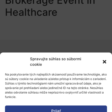
Brokerage Event in
Healthcare
O nás
Spravujte súhlas so súbormi
Naše služby
cookie
Financovanie a podpora
Na poskytovanie tých najlepších skúseností používame technológie, ako
sú súbory cookie na ukladanie a/alebo prístup k informáciám o zariadení.
Stáže a pobyty
Súhlas s týmito technológiami nám umožní spracovávať údaje, ako je
správanie pri prehliadaní alebo jedinečné ID na tejto stránke. Nesúhlas
Novinky
alebo odvolanie súhlasu môže nepriaznivo ovplyvniť určité vlastnosti a
funkcie.
Ochrana osobných údajov
Prijať