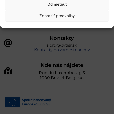
úniou v rámci Programu Slovensko. Portál
Odmietnuť
prevádzkuje Centrum vedecko-technických
informácií SR“
Zobraziť predvoľby
Kontakty
slord@cvtisr.sk
Kontakty na zamestnancov
Kde nás nájdete
Rue du Luxembourg 3
1000 Brusel Belgicko