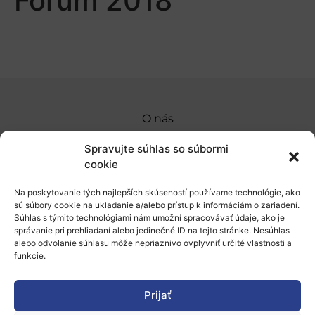
Forum 2018
O nás
Naše služby
Spravujte súhlas so súbormi
cookie
Financovanie a podpora
Na poskytovanie tých najlepších skúseností používame technológie, ako
Stáže a pobyty
sú súbory cookie na ukladanie a/alebo prístup k informáciám o zariadení.
Súhlas s týmito technológiami nám umožní spracovávať údaje, ako je
Novinky
správanie pri prehliadaní alebo jedinečné ID na tejto stránke. Nesúhlas
alebo odvolanie súhlasu môže nepriaznivo ovplyvniť určité vlastnosti a
Ochrana osobných údajov
funkcie.
Prijať
„Projekt SK4ERA II je spolufinancovaný Európskou