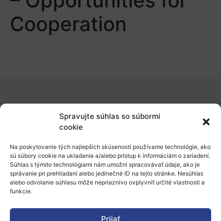
– Opportunities for
Cooperation
O nás
Spravujte súhlas so súbormi
Naše služby
cookie
Financovanie a podpora
Na poskytovanie tých najlepších skúseností používame technológie, ako
sú súbory cookie na ukladanie a/alebo prístup k informáciám o zariadení.
Stáže a pobyty
Súhlas s týmito technológiami nám umožní spracovávať údaje, ako je
správanie pri prehliadaní alebo jedinečné ID na tejto stránke. Nesúhlas
Novinky
alebo odvolanie súhlasu môže nepriaznivo ovplyvniť určité vlastnosti a
funkcie.
Ochrana osobných údajov
Prijať