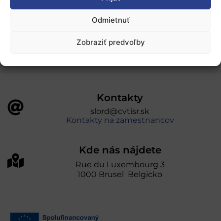
„Projekt SK4ERA II je spolufinancovaný Európskou
Odmietnuť
úniou v rámci Programu Slovensko. Portál
prevádzkuje Centrum vedecko-technických
Zobraziť predvoľby
informácií SR“
Kontakty
slord@cvtisr.sk
Kontakty na zamestnancov
Kde nás nájdete
Rue du Luxembourg 3
1000 Brusel Belgicko