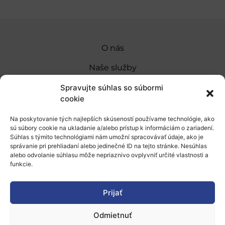
O nás
Naše služby
Financovanie a podpora
Spravujte súhlas so súbormi
cookie
Stáže a pobyty
Na poskytovanie tých najlepších skúseností používame technológie, ako
Novinky
sú súbory cookie na ukladanie a/alebo prístup k informáciám o zariadení.
Súhlas s týmito technológiami nám umožní spracovávať údaje, ako je
Ochrana osobných údajov
správanie pri prehliadaní alebo jedinečné ID na tejto stránke. Nesúhlas
alebo odvolanie súhlasu môže nepriaznivo ovplyvniť určité vlastnosti a
funkcie.
„Projekt SK4ERA II je spolufinancovaný Európskou
úniou v rámci Programu Slovensko. Portál
Prijať
prevádzkuje Centrum vedecko-technických
Odmietnuť
informácií SR“