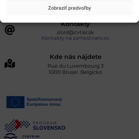
Zobraziť predvoľby
Kontakty
slord@cvtisr.sk
Kontakty na zamestnancov
Kde nás nájdete
Rue du Luxembourg 3
1000 Brusel Belgicko