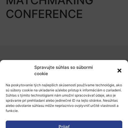
MATCHMAKING
CONFERENCE
O nás
Spravujte súhlas so súbormi
Naše služby
cookie
Financovanie a podpora
Na poskytovanie tých najlepších skúseností používame technológie, ako
sú súbory cookie na ukladanie a/alebo prístup k informáciám o zariadení.
Stáže a pobyty
Súhlas s týmito technológiami nám umožní spracovávať údaje, ako je
správanie pri prehliadaní alebo jedinečné ID na tejto stránke. Nesúhlas
Novinky
alebo odvolanie súhlasu môže nepriaznivo ovplyvniť určité vlastnosti a
funkcie.
Ochrana osobných údajov
Prijať