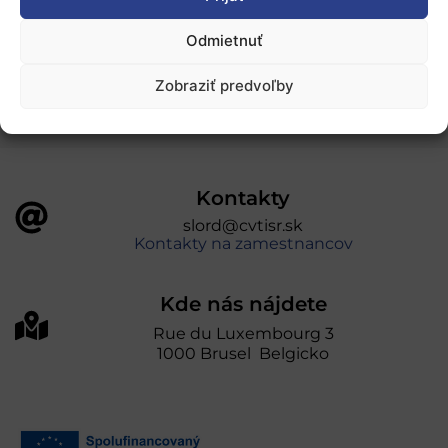
„Projekt SK4ERA II je spolufinancovaný Európskou
Odmietnuť
úniou v rámci Programu Slovensko. Portál
prevádzkuje Centrum vedecko-technických
Zobraziť predvoľby
informácií SR“
Kontakty
slord@cvtisr.sk
Kontakty na zamestnancov
Kde nás nájdete
Rue du Luxembourg 3
1000 Brusel Belgicko