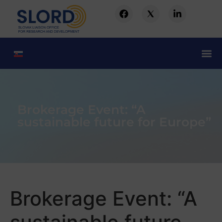
Brokerage Event: “A
sustainable future for Europe”
Brokerage Event: “A