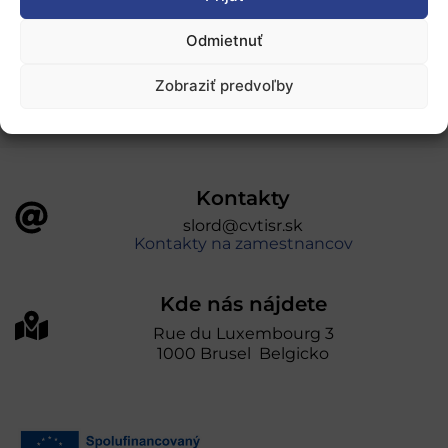
„Projekt SK4ERA II je spolufinancovaný Európskou
Odmietnuť
úniou v rámci Programu Slovensko. Portál
prevádzkuje Centrum vedecko-technických
Zobraziť predvoľby
informácií SR“
Kontakty
slord@cvtisr.sk
Kontakty na zamestnancov
Kde nás nájdete
Rue du Luxembourg 3
1000 Brusel Belgicko