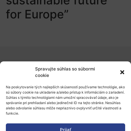
sustainable future
for Europe”
O nás
Spravujte súhlas so súbormi
Naše služby
cookie
Financovanie a podpora
Na poskytovanie tých najlepších skúseností používame technológie, ako
sú súbory cookie na ukladanie a/alebo prístup k informáciám o zariadení.
Stáže a pobyty
Súhlas s týmito technológiami nám umožní spracovávať údaje, ako je
správanie pri prehliadaní alebo jedinečné ID na tejto stránke. Nesúhlas
Novinky
alebo odvolanie súhlasu môže nepriaznivo ovplyvniť určité vlastnosti a
funkcie.
Ochrana osobných údajov
Prijať