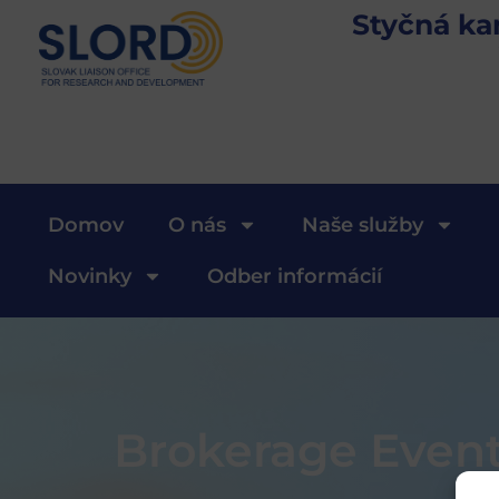
Styčná ka
Domov
O nás
Naše služby
Novinky
Odber informácií
Brokerage Event 