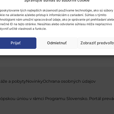
Spravujte súhlas so súbormi cookie
poskytovanie tých najlepších skúseností používame technológie, ako sú súbory
kie na ukladanie a/alebo prístup k informáciám o zariadení. Súhlas s týmito
hnológiami nám umožní spracovávať údaje, ako je správanie pri prehliadaní aleb
inečné ID na tejto stránke. Nesúhlas alebo odvolanie súhlasu môže nepriaznivo
lyvniť určité vlastnosti a funkcie.
 Klíma, energetika a mob
Prijať
Odmietnuť
Zobraziť predvoľb
táže a pobyty
Novinky
Ochrana osobných údajov
urópskou úniou v rámci Programu Slovensko. Portál pr