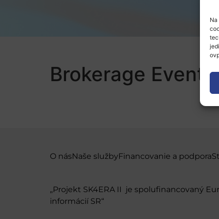
Na 
coo
tec
jed
ovp
Brokerage Event –
O nás
Naše služby
Financovanie a podpora
S
„Projekt SK4ERA II je spolufinancovaný E
informácií SR“