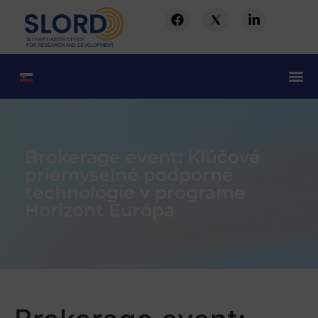
Brokerage event: Kľúčové
priemyselné podporné
technológie v programe
Horizont Európa