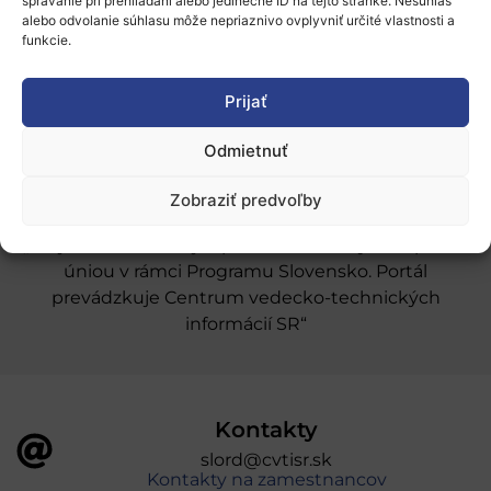
Naše služby
správanie pri prehliadaní alebo jedinečné ID na tejto stránke. Nesúhlas
alebo odvolanie súhlasu môže nepriaznivo ovplyvniť určité vlastnosti a
funkcie.
Financovanie a podpora
Stáže a pobyty
Prijať
Novinky
Odmietnuť
Ochrana osobných údajov
Zobraziť predvoľby
„Projekt SK4ERA II je spolufinancovaný Európskou
úniou v rámci Programu Slovensko. Portál
prevádzkuje Centrum vedecko-technických
informácií SR“
Kontakty
slord@cvtisr.sk
Kontakty na zamestnancov