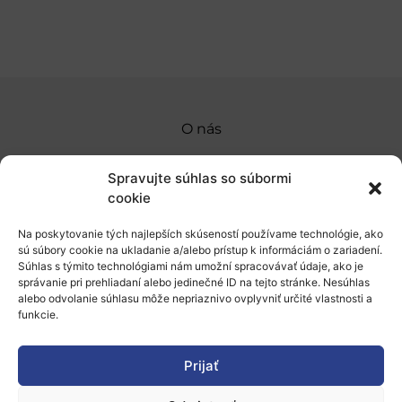
O nás
Naše služby
Spravujte súhlas so súbormi
Financovanie a podpora
cookie
Stáže a pobyty
Na poskytovanie tých najlepších skúseností používame technológie, ako
sú súbory cookie na ukladanie a/alebo prístup k informáciám o zariadení.
Novinky
Súhlas s týmito technológiami nám umožní spracovávať údaje, ako je
správanie pri prehliadaní alebo jedinečné ID na tejto stránke. Nesúhlas
alebo odvolanie súhlasu môže nepriaznivo ovplyvniť určité vlastnosti a
Ochrana osobných údajov
funkcie.
„Projekt SK4ERA II je spolufinancovaný Európskou
Prijať
úniou v rámci Programu Slovensko. Portál