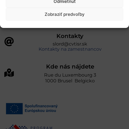
Odmietnuť
prevádzkuje Centrum vedecko-technických
informácií SR“
Zobraziť predvoľby
Kontakty
slord@cvtisr.sk
Kontakty na zamestnancov
Kde nás nájdete
Rue du Luxembourg 3
1000 Brusel Belgicko