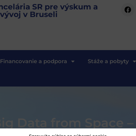
ncelária SR pre výskum a
vývoj v Bruseli
Financovanie a podpora
Stáže a pobyty
ig Data from Space –