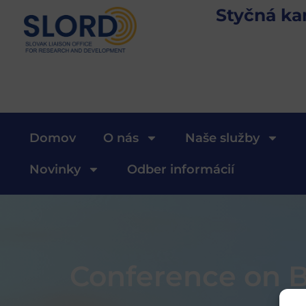
Styčná ka
Domov
O nás
Naše služby
Novinky
Odber informácií
Conference on B