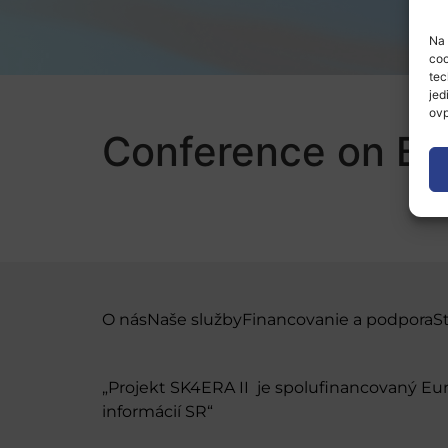
Na 
coo
tec
jed
ovp
Conference on Big
O nás
Naše služby
Financovanie a podpora
S
„Projekt SK4ERA II je spolufinancovaný E
informácií SR“