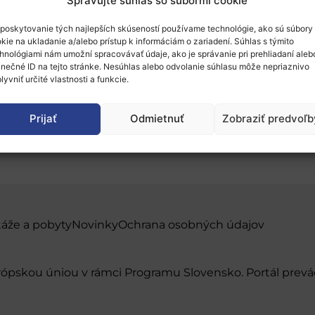
Spravujte súhlas so súbormi cookie
poskytovanie tých najlepších skúseností používame technológie, ako sú súbory
kie na ukladanie a/alebo prístup k informáciám o zariadení. Súhlas s týmito
hnológiami nám umožní spracovávať údaje, ako je správanie pri prehliadaní aleb
inečné ID na tejto stránke. Nesúhlas alebo odvolanie súhlasu môže nepriaznivo
lyvniť určité vlastnosti a funkcie.
 Data from Space – BiD
Prijať
Odmietnuť
Zobraziť predvoľb
táže a pobyty
Novinky
Ochrana osobných údajov
urópskou úniou v rámci Programu Slovensko. Portál pr