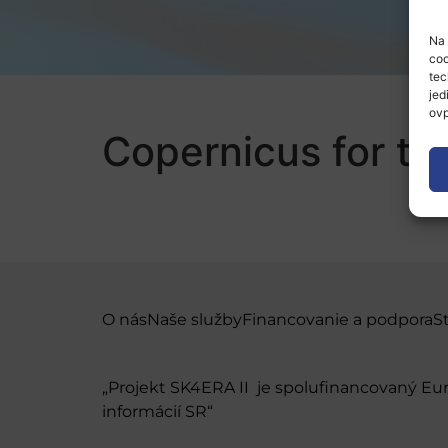
Na 
coo
tec
jed
ovp
Copernicus for the
O nás
Naše služby
Financovanie a podpora
S
„Projekt SK4ERA II je spolufinancovaný E
informácií SR“