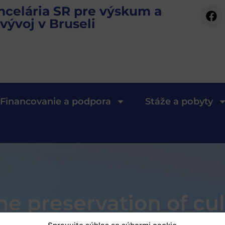
ncelária SR pre výskum a
vývoj v Bruseli
Financovanie a podpora
Stáže a pobyty
he preservation of cul