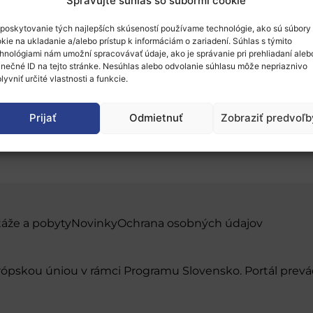
Spravujte súhlas so súbormi cookie
poskytovanie tých najlepších skúseností používame technológie, ako sú súbory
kie na ukladanie a/alebo prístup k informáciám o zariadení. Súhlas s týmito
hnológiami nám umožní spracovávať údaje, ako je správanie pri prehliadaní aleb
inečné ID na tejto stránke. Nesúhlas alebo odvolanie súhlasu môže nepriaznivo
lyvniť určité vlastnosti a funkcie.
 preservation of cultur
Prijať
Odmietnuť
Zobraziť predvoľb
táže a pobyty
Novinky
Ochrana osobných údajov
urópskou úniou v rámci Programu Slovensko. Portál pr