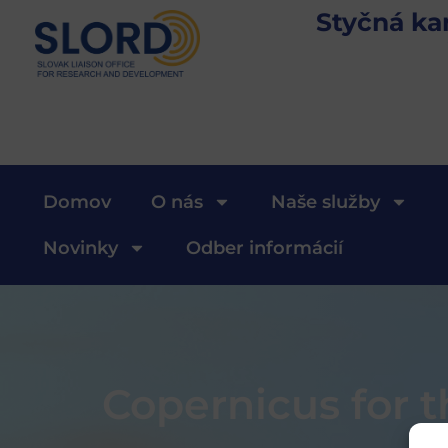
Styčná ka
Domov
O nás
Naše služby
Novinky
Odber informácií
Copernicus for t