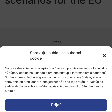
scenarios for the EU
O nás
Naše služby
Spravujte súhlas so súbormi
cookie
Financovanie a podpora
Na poskytovanie tých najlepších skúseností používame technológie, ako
Stáže a pobyty
sú súbory cookie na ukladanie a/alebo prístup k informáciám o zariadení.
Súhlas s týmito technológiami nám umožní spracovávať údaje, ako je
Novinky
správanie pri prehliadaní alebo jedinečné ID na tejto stránke. Nesúhlas
alebo odvolanie súhlasu môže nepriaznivo ovplyvniť určité vlastnosti a
Ochrana osobných údajov
funkcie.
Prijať
„Projekt SK4ERA II je spolufinancovaný Európskou