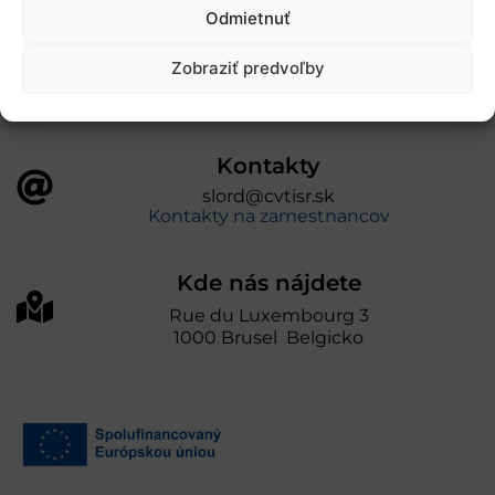
úniou v rámci Programu Slovensko. Portál
Odmietnuť
prevádzkuje Centrum vedecko-technických
informácií SR“
Zobraziť predvoľby
Kontakty
slord@cvtisr.sk
Kontakty na zamestnancov
Kde nás nájdete
Rue du Luxembourg 3
1000 Brusel Belgicko