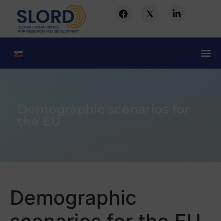
Demographic scenarios for
the EU
Demographic