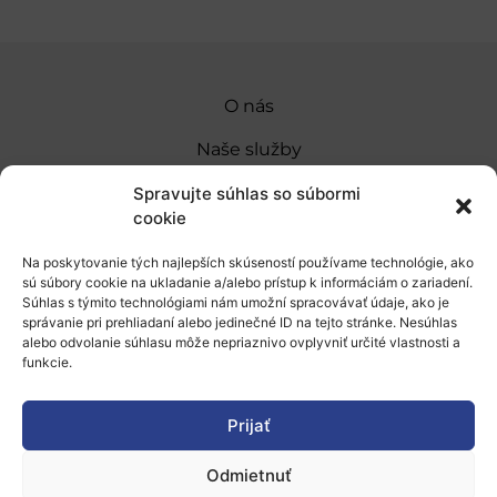
O nás
Naše služby
Financovanie a podpora
Spravujte súhlas so súbormi
cookie
Stáže a pobyty
Na poskytovanie tých najlepších skúseností používame technológie, ako
Novinky
sú súbory cookie na ukladanie a/alebo prístup k informáciám o zariadení.
Súhlas s týmito technológiami nám umožní spracovávať údaje, ako je
Ochrana osobných údajov
správanie pri prehliadaní alebo jedinečné ID na tejto stránke. Nesúhlas
alebo odvolanie súhlasu môže nepriaznivo ovplyvniť určité vlastnosti a
funkcie.
„Projekt SK4ERA II je spolufinancovaný Európskou
úniou v rámci Programu Slovensko. Portál
Prijať
prevádzkuje Centrum vedecko-technických
Odmietnuť
informácií SR“