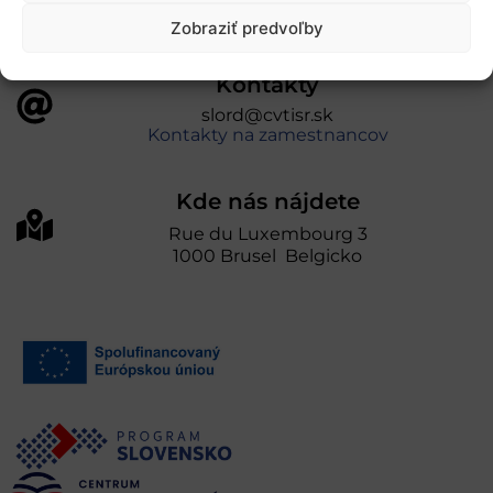
Zobraziť predvoľby
Kontakty
slord@cvtisr.sk
Kontakty na zamestnancov
Kde nás nájdete
Rue du Luxembourg 3
1000 Brusel Belgicko