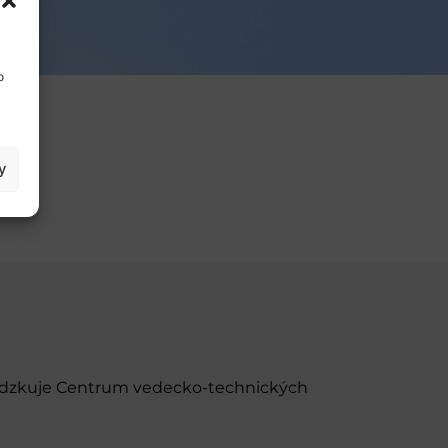
o
y
evádzkuje Centrum vedecko-technických