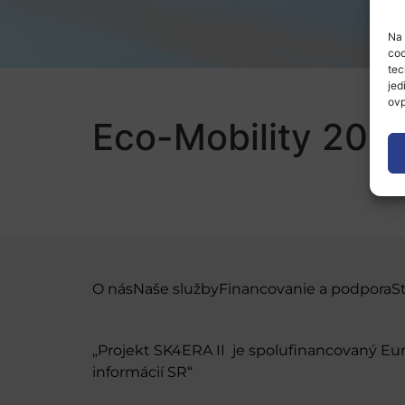
Na 
coo
tec
jed
ovp
Eco-Mobility 201
O nás
Naše služby
Financovanie a podpora
S
„Projekt SK4ERA II je spolufinancovaný E
informácií SR“