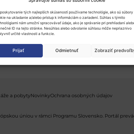
Spravujte súhlas so súbormi cookie
poskytovanie tých najlepších skúseností používame technológie, ako sú súbory
kie na ukladanie a/alebo prístup k informáciám o zariadení. Súhlas s týmito
hnológiami nám umožní spracovávať údaje, ako je správanie pri prehliadaní aleb
inečné ID na tejto stránke. Nesúhlas alebo odvolanie súhlasu môže nepriaznivo
lyvniť určité vlastnosti a funkcie.
4
Prijať
Odmietnuť
Zobraziť predvoľb
táže a pobyty
Novinky
Ochrana osobných údajov
urópskou úniou v rámci Programu Slovensko. Portál pr