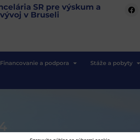
ncelária SR pre výskum a
vývoj v Bruseli
Financovanie a podpora
Stáže a pobyty
14