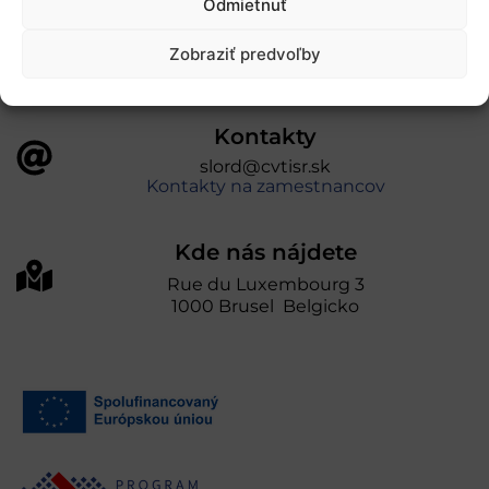
Odmietnuť
prevádzkuje Centrum vedecko-technických
informácií SR“
Zobraziť predvoľby
Kontakty
slord@cvtisr.sk
Kontakty na zamestnancov
Kde nás nájdete
Rue du Luxembourg 3
1000 Brusel Belgicko