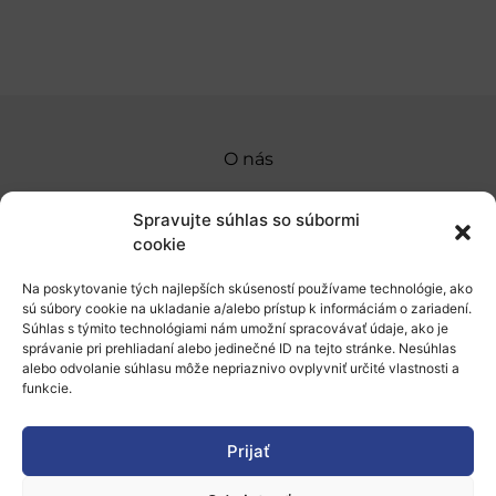
O nás
Naše služby
Spravujte súhlas so súbormi
Financovanie a podpora
cookie
Stáže a pobyty
Na poskytovanie tých najlepších skúseností používame technológie, ako
sú súbory cookie na ukladanie a/alebo prístup k informáciám o zariadení.
Novinky
Súhlas s týmito technológiami nám umožní spracovávať údaje, ako je
správanie pri prehliadaní alebo jedinečné ID na tejto stránke. Nesúhlas
alebo odvolanie súhlasu môže nepriaznivo ovplyvniť určité vlastnosti a
Ochrana osobných údajov
funkcie.
„Projekt SK4ERA II je spolufinancovaný Európskou
Prijať
úniou v rámci Programu Slovensko. Portál