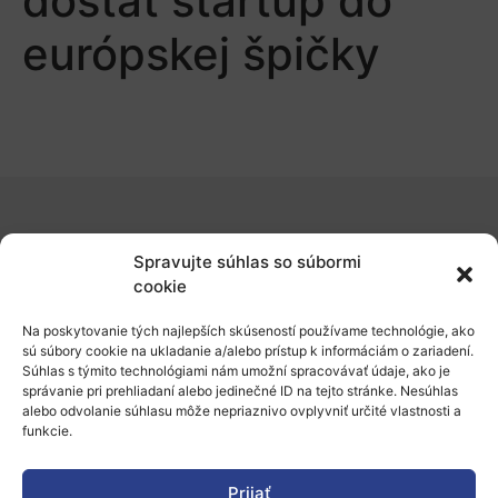
dostať startup do
európskej špičky
O nás
Spravujte súhlas so súbormi
Naše služby
cookie
Financovanie a podpora
Na poskytovanie tých najlepších skúseností používame technológie, ako
sú súbory cookie na ukladanie a/alebo prístup k informáciám o zariadení.
Stáže a pobyty
Súhlas s týmito technológiami nám umožní spracovávať údaje, ako je
správanie pri prehliadaní alebo jedinečné ID na tejto stránke. Nesúhlas
Novinky
alebo odvolanie súhlasu môže nepriaznivo ovplyvniť určité vlastnosti a
funkcie.
Ochrana osobných údajov
Prijať