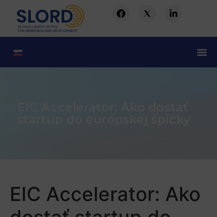
EIC Accelerator: Ako dostať
startup do európskej špičky
EIC Accelerator: Ako