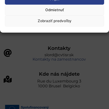
„Projekt SK4ERA II je spolufinancovaný Európskou
Odmietnuť
úniou v rámci Programu Slovensko. Portál
prevádzkuje Centrum vedecko-technických
Zobraziť predvoľby
informácií SR“
Kontakty
slord@cvtisr.sk
Kontakty na zamestnancov
Kde nás nájdete
Rue du Luxembourg 3
1000 Brusel Belgicko