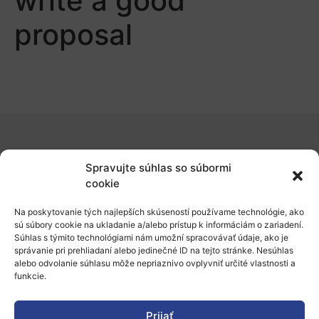
write a good
proposal
O nás
Spravujte súhlas so súbormi
Naše služby
cookie
Financovanie a podpora
Na poskytovanie tých najlepších skúseností používame technológie, ako
sú súbory cookie na ukladanie a/alebo prístup k informáciám o zariadení.
Stáže a pobyty
Súhlas s týmito technológiami nám umožní spracovávať údaje, ako je
správanie pri prehliadaní alebo jedinečné ID na tejto stránke. Nesúhlas
Novinky
alebo odvolanie súhlasu môže nepriaznivo ovplyvniť určité vlastnosti a
funkcie.
Ochrana osobných údajov
Prijať