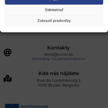
„Projekt SK4ERA II je spolufinancovaný Európskou
Odmietnuť
úniou v rámci Programu Slovensko. Portál
prevádzkuje Centrum vedecko-technických
Zobraziť predvoľby
informácií SR“
Kontakty
slord@cvtisr.sk
Kontakty na zamestnancov
Kde nás nájdete
Rue du Luxembourg 3
1000 Brusel Belgicko