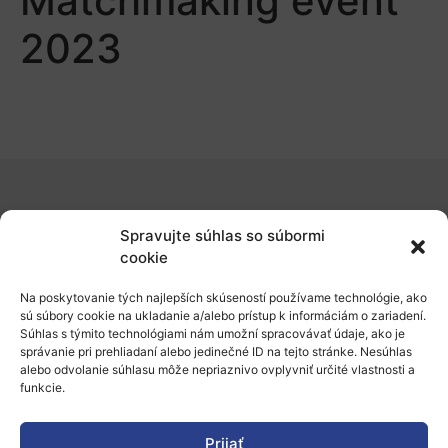
Matchmaking event
2023
O nás
Spravujte súhlas so súbormi
Naše služby
cookie
Financovanie a podpora
Na poskytovanie tých najlepších skúseností používame technológie, ako
sú súbory cookie na ukladanie a/alebo prístup k informáciám o zariadení.
Stáže a pobyty
Súhlas s týmito technológiami nám umožní spracovávať údaje, ako je
správanie pri prehliadaní alebo jedinečné ID na tejto stránke. Nesúhlas
Novinky
alebo odvolanie súhlasu môže nepriaznivo ovplyvniť určité vlastnosti a
funkcie.
Ochrana osobných údajov
Prijať