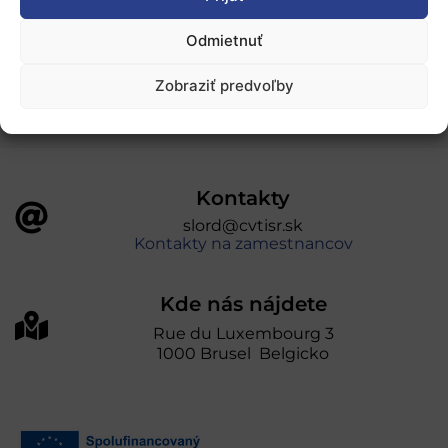
„Projekt SK4ERA II je spolufinancovaný Európskou
Odmietnuť
úniou v rámci Programu Slovensko. Portál
prevádzkuje Centrum vedecko-technických
Zobraziť predvoľby
informácií SR“
Kontakty
slord@cvtisr.sk
Kontakty na zamestnancov
Kde nás nájdete
Rue du Luxembourg 3
1000 Brusel Belgicko