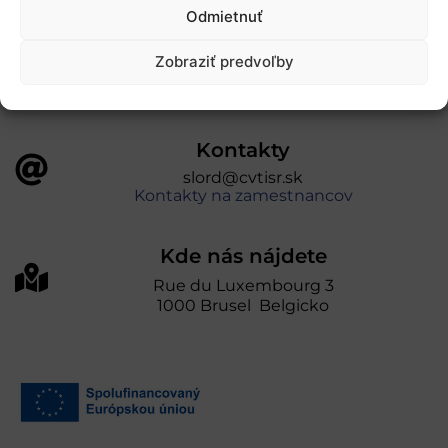
úniou v rámci Programu Slovensko. Portál
Odmietnuť
prevádzkuje Centrum vedecko-technických
informácií SR“
Zobraziť predvoľby
Kontakty
slord@cvtisr.sk
Kontakty na zamestnancov
Kde nás nájdete
Rue du Luxembourg 3
1000 Brusel Belgicko