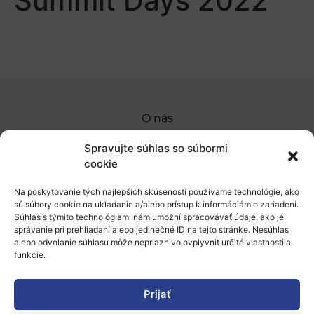
Summit Days 2022
O nás
Naše služby
Spravujte súhlas so súbormi
cookie
Financovanie a podpora
Na poskytovanie tých najlepších skúseností používame technológie, ako
Stáže a pobyty
sú súbory cookie na ukladanie a/alebo prístup k informáciám o zariadení.
Súhlas s týmito technológiami nám umožní spracovávať údaje, ako je
Novinky
správanie pri prehliadaní alebo jedinečné ID na tejto stránke. Nesúhlas
alebo odvolanie súhlasu môže nepriaznivo ovplyvniť určité vlastnosti a
Ochrana osobných údajov
funkcie.
Prijať
„Projekt SK4ERA II je spolufinancovaný Európskou