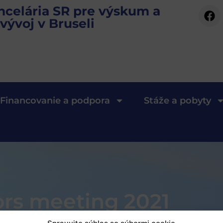
ncelária SR pre výskum a
vývoj v Bruseli
Financovanie a podpora
Stáže a pobyty
rs meeting 2021