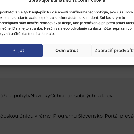
Spravujte súhlas so súbormi cookie
poskytovanie tých najlepších skúseností používame technológie, ako sú súbory
kie na ukladanie a/alebo prístup k informáciám o zariadení. Súhlas s týmito
hnológiami nám umožní spracovávať údaje, ako je správanie pri prehliadaní aleb
inečné ID na tejto stránke. Nesúhlas alebo odvolanie súhlasu môže nepriaznivo
lyvniť určité vlastnosti a funkcie.
s meeting 2021
Prijať
Odmietnuť
Zobraziť predvoľb
táže a pobyty
Novinky
Ochrana osobných údajov
urópskou úniou v rámci Programu Slovensko. Portál pr