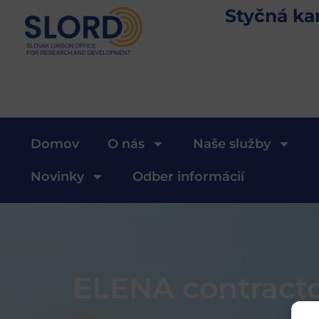
Styčná ka
Domov
O nás
Naše služby
Novinky
Odber informácií
ELENA contracto