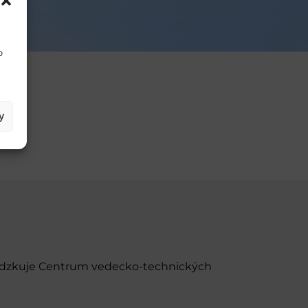
o
y
evádzkuje Centrum vedecko-technických