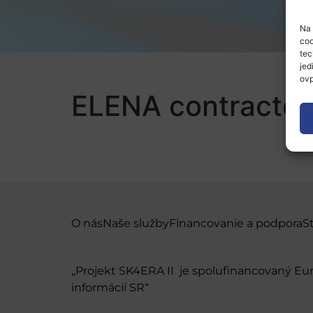
Na 
coo
tec
jed
ovp
ELENA contractor
O nás
Naše služby
Financovanie a podpora
S
„Projekt SK4ERA II je spolufinancovaný E
informácií SR“