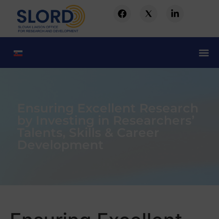
Ensuring Excellent Research
by Investing in Researchers’
Talents, Skills & Career
Development