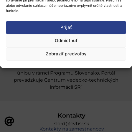
Naše služby
správanie pri prehliadaní alebo jedinečné ID na tejto stránke. Nesúhlas
alebo odvolanie súhlasu môže nepriaznivo ovplyvniť určité vlastnosti a
funkcie.
Financovanie a podpora
Stáže a pobyty
Prijať
Novinky
Odmietnuť
Ochrana osobných údajov
Zobraziť predvoľby
„Projekt SK4ERA II je spolufinancovaný Európskou
úniou v rámci Programu Slovensko. Portál
prevádzkuje Centrum vedecko-technických
informácií SR“
Kontakty
slord@cvtisr.sk
Kontakty na zamestnancov