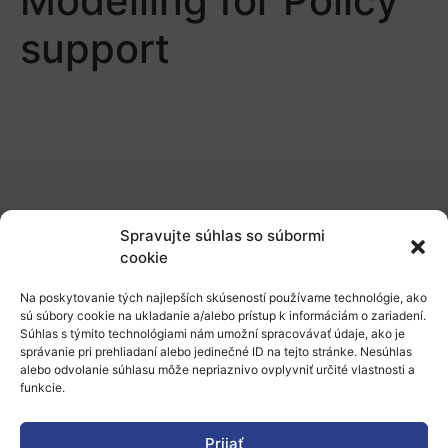
Modelling for Policy
support
O nás
Spravujte súhlas so súbormi
Naše služby
cookie
Financovanie a podpora
Na poskytovanie tých najlepších skúseností používame technológie, ako
sú súbory cookie na ukladanie a/alebo prístup k informáciám o zariadení.
Stáže a pobyty
Súhlas s týmito technológiami nám umožní spracovávať údaje, ako je
správanie pri prehliadaní alebo jedinečné ID na tejto stránke. Nesúhlas
Novinky
alebo odvolanie súhlasu môže nepriaznivo ovplyvniť určité vlastnosti a
funkcie.
Ochrana osobných údajov
Prijať