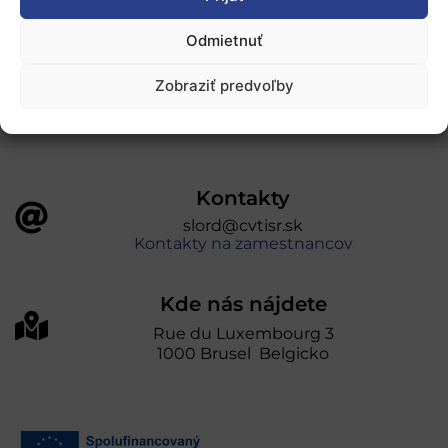
„Projekt SK4ERA II je spolufinancovaný Európskou
Odmietnuť
úniou v rámci Programu Slovensko. Portál
prevádzkuje Centrum vedecko-technických
Zobraziť predvoľby
informácií SR“
Kontakty
slord@cvtisr.sk
Kontakty na zamestnancov
Kde nás nájdete
Rue du Luxembourg 3
1000 Brusel Belgicko