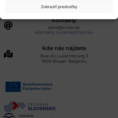
Zobraziť predvoľby
Kontakty
slord@cvtisr.sk
Kontakty na zamestnancov
Kde nás nájdete
Rue du Luxembourg 3
1000 Brusel Belgicko