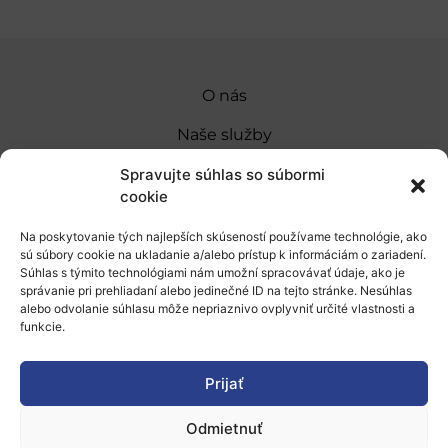
O nás
Naše služby
Financovanie a podpora
Spravujte súhlas so súbormi
cookie
Stáže a pobyty
Na poskytovanie tých najlepších skúseností používame technológie, ako
Novinky
sú súbory cookie na ukladanie a/alebo prístup k informáciám o zariadení.
Súhlas s týmito technológiami nám umožní spracovávať údaje, ako je
Ochrana osobných údajov
správanie pri prehliadaní alebo jedinečné ID na tejto stránke. Nesúhlas
alebo odvolanie súhlasu môže nepriaznivo ovplyvniť určité vlastnosti a
funkcie.
„Projekt SK4ERA II je spolufinancovaný Európskou
úniou v rámci Programu Slovensko. Portál
Prijať
prevádzkuje Centrum vedecko-technických
Odmietnuť
informácií SR“