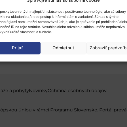
Spravujte súhlas so súbormi cookie
poskytovanie tých najlepších skúseností používame technológie, ako sú súbory
kie na ukladanie a/alebo prístup k informáciám o zariadení. Súhlas s týmito
hnológiami nám umožní spracovávať údaje, ako je správanie pri prehliadaní aleb
inečné ID na tejto stránke. Nesúhlas alebo odvolanie súhlasu môže nepriaznivo
lyvniť určité vlastnosti a funkcie.
sible with Business An
Prijať
Odmietnuť
Zobraziť predvoľb
táže a pobyty
Novinky
Ochrana osobných údajov
urópskou úniou v rámci Programu Slovensko. Portál pr