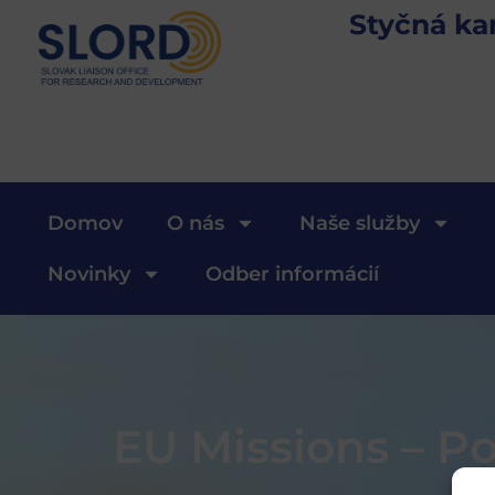
Styčná ka
Domov
O nás
Naše služby
Novinky
Odber informácií
EU Missions – P