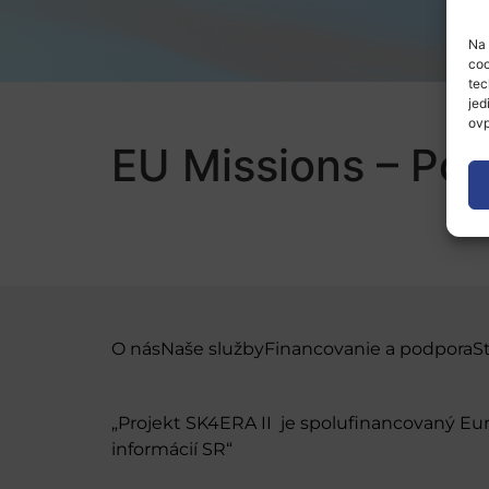
Na 
coo
tec
jed
ovp
EU Missions – Pos
O nás
Naše služby
Financovanie a podpora
S
„Projekt SK4ERA II je spolufinancovaný E
informácií SR“