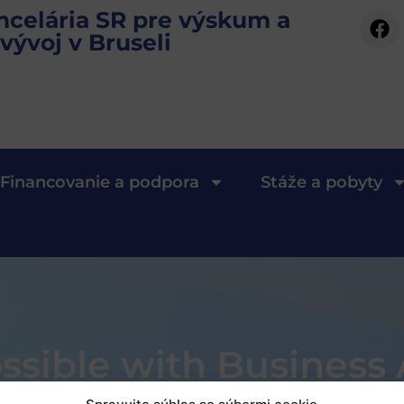
ncelária SR pre výskum a
vývoj v Bruseli
Financovanie a podpora
Stáže a pobyty
ossible with Business